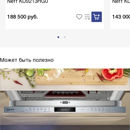
Neff KU9213HG0
Neff K
188 500
руб.
143 00
Может быть полезно