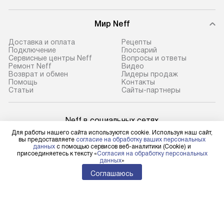
Мир Neff
Доставка и оплата
Рецепты
Подключение
Глоссарий
Сервисные центры Neff
Вопросы и ответы
Ремонт Neff
Видео
Возврат и обмен
Лидеры продаж
Помощь
Контакты
Статьи
Сайты-партнеры
Neff в социальных сетях
Для работы нашего сайта используются cookie. Используя наш сайт,
вы предоставляете
согласие на обработку ваших персональных
данных
с помощью сервисов веб-аналитики (Cookie) и
присоединяетесь к тексту «
Согласия на обработку персональных
данных
»
Для физических лиц
shop@neff-centre.ru
Соглашаюсь
Для юридических лиц
business@kvalitet.company
НАПИСАТЬ РУКОВОДСТВУ