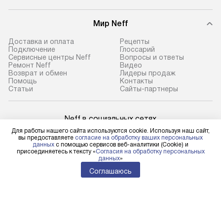
Мир Neff
Доставка и оплата
Рецепты
Подключение
Глоссарий
Сервисные центры Neff
Вопросы и ответы
Ремонт Neff
Видео
Возврат и обмен
Лидеры продаж
Помощь
Контакты
Статьи
Сайты-партнеры
Neff в социальных сетях
Для работы нашего сайта используются cookie. Используя наш сайт,
вы предоставляете
согласие на обработку ваших персональных
данных
с помощью сервисов веб-аналитики (Cookie) и
присоединяетесь к тексту «
Согласия на обработку персональных
данных
»
Для физических лиц
shop@neff-centre.ru
Соглашаюсь
Для юридических лиц
business@kvalitet.company
НАПИСАТЬ РУКОВОДСТВУ