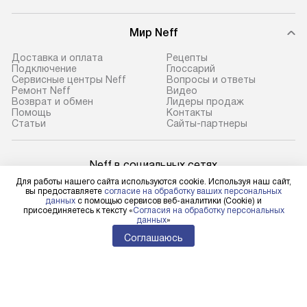
Мир Neff
Доставка и оплата
Рецепты
Подключение
Глоссарий
Сервисные центры Neff
Вопросы и ответы
Ремонт Neff
Видео
Возврат и обмен
Лидеры продаж
Помощь
Контакты
Статьи
Сайты-партнеры
Neff в социальных сетях
Для работы нашего сайта используются cookie. Используя наш сайт,
вы предоставляете
согласие на обработку ваших персональных
данных
с помощью сервисов веб-аналитики (Cookie) и
присоединяетесь к тексту «
Согласия на обработку персональных
данных
»
Для физических лиц
shop@neff-centre.ru
Соглашаюсь
Для юридических лиц
business@kvalitet.company
НАПИСАТЬ РУКОВОДСТВУ