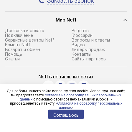
Заказать звонок
Мир Neff
Доставка и оплата
Рецепты
Подключение
Глоссарий
Сервисные центры Neff
Вопросы и ответы
Ремонт Neff
Видео
Возврат и обмен
Лидеры продаж
Помощь
Контакты
Статьи
Сайты-партнеры
Neff в социальных сетях
Для работы нашего сайта используются cookie. Используя наш сайт,
вы предоставляете
согласие на обработку ваших персональных
данных
с помощью сервисов веб-аналитики (Cookie) и
Для физических лиц
присоединяетесь к тексту «
Согласия на обработку персональных
shop@neff-centre.ru
данных
»
Для юридических лиц
Соглашаюсь
business@kvalitet.company
НАПИСАТЬ РУКОВОДСТВУ