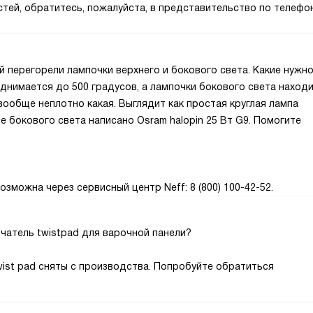
тей, обратитесь, пожалуйста, в представительство по телефону
й перегорели лампочки верхнего и бокового света. Какие нужн
днимается до 500 градусов, а лампочки бокового света наход
вообще неплотно какая. Выглядит как простая круглая лампа
пе бокового света написано Osram halopin 25 Вт G9. Помогите
зможна через сервисный центр Neff: 8 (800) 100-42-52.
ючатель twistpad для варочной панели?
wist pad сняты с производства. Попробуйте обратиться