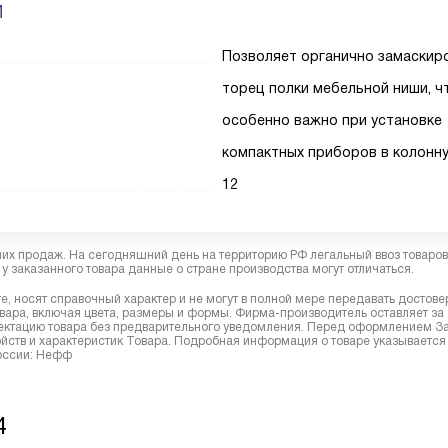
И
Позволяет органично замаскир
торец полки мебельной ниши, ч
особенно важно при установке
компактных приборов в колонн
12
них продаж. На сегодняшний день на территорию РФ легальный ввоз товаро
у заказанного товара данные о стране производства могут отличаться.
, носят справочный характер и не могут в полной мере передавать достов
вара, включая цвета, размеры и формы. Фирма-производитель оставляет за
лектацию товара без предварительного уведомления. Перед оформлением З
йств и характеристик Товара. Подробная информация о товаре указывается
России: Нефф
4