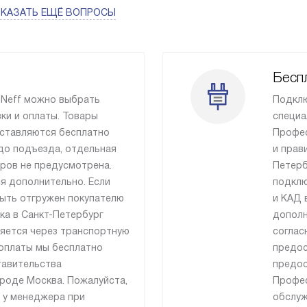
КАЗАТЬ ЕЩЁ ВОПРОСЫ
Бесп
 Neff можно выбрать
Подклю
ки и оплаты. Товары
специа
ставляются бесплатно
Профес
до подъезда, отдельная
и прав
ров не предусмотрена.
Петерб
я дополнительно. Если
подклю
быть отгружен покупателю
и КАД 
вка в Санкт-Петербург
дополн
ляется через транспортную
соглас
оплаты мы бесплатно
предос
тавительства
предос
роде Москва. Пожалуйста,
Профес
 у менеджера при
обслуж