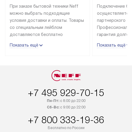
При заказе бытовой техники Neff
Подключение быт
можно выбрать подходящие
осуществляется
условия доставки и оплаты. Товары
партнерского се
со специальным лейблом
Профессиональн
доставляются бесплатно
гарантия долгой
в пределах Москвы и МКАД
эксплуатации те
Показать ещё
Показать ещё
до подъезда, отдельная доставка
и Санкт-Петербу
доставка аксессуаров
со специальным
не предусмотрена. Выезд за МКАД
подключается б
оплачивается дополнительно. Если
мастера за МКА
товар в наличии, он может быть
за дополнительн
отгружен покупателю в течение
Стоимость допо
+7 495 929-70-15
трех дней. Доставка в Санкт-
по монтажу опре
Петербург и другие регионы
прайсу. На выпо
Пн-Пт:
с 8:00 до 22:00
осуществляется через
предоставляетс
Сб-Вс:
с 9:00 до 22:00
транспортную компанию. После
материалы пред
+7 800 333-19-36
100% предоплаты мы бесплатно
гарантия в течен
доставляем заказ
Профессиональ
Бесплатно по России