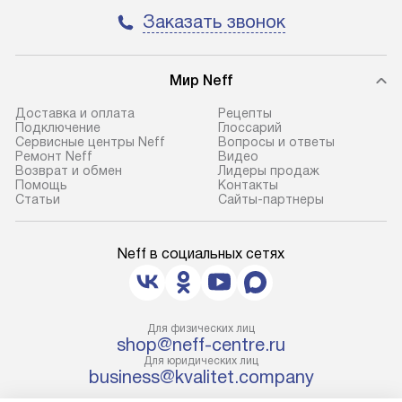
до представительства
и регулярное об
Заказать звонок
транспортной компании в городе
обеспечивают д
Москва. Пожалуйста, уточняйте
и эффективное 
условия доставки у менеджера при
техники, предо
Мир Neff
оформлении заказа.
возможные ошибк
Доставка и оплата
Рецепты
В оговоренный день служба
Готовые коммун
Подключение
Глоссарий
Сервисные центры Neff
Вопросы и ответы
доставки доставит упакованный
предполагают н
Ремонт Neff
Видео
прибор до подъезда. Если
установленной р
Возврат и обмен
Лидеры продаж
Помощь
Контакты
требуется переместить прибор
к водопроводу, 
Статьи
Сайты-партнеры
до двери квартиры или до места
точке слива, в з
установки, пожалуйста,
от категории те
Neff в социальных сетях
предварительно уточните это
подключение пр
с менеджером. За данную услугу
упаковки и тран
взимается дополнительная плата.
креплений, при 
Важно учесть, что если габариты
и соединение от
Для физических лиц
прибора не позволяют пронести
shop@neff-centre.ru
Техника монтиру
Для юридических лиц
чего через дверной проем,
нишу или на зар
business@kvalitet.company
то сотрудники транспортной
предусмотренно