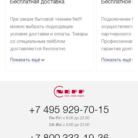
Бесплатная доставка
Бесплатное п
При заказе бытовой техники Neff
Подключение быт
можно выбрать подходящие
осуществляется
условия доставки и оплаты. Товары
партнерского се
со специальным лейблом
Профессиональн
доставляются бесплатно
гарантия долгой
в пределах Москвы и МКАД
эксплуатации те
Показать ещё
Показать ещё
до подъезда, отдельная доставка
и Санкт-Петербу
доставка аксессуаров
со специальным
не предусмотрена. Выезд за МКАД
подключается б
оплачивается дополнительно. Если
мастера за МКА
товар в наличии, он может быть
за дополнительн
отгружен покупателю в течение
Стоимость допо
+7 495 929-70-15
трех дней. Доставка в Санкт-
по монтажу опре
Петербург и другие регионы
прайсу. На выпо
Пн-Пт:
с 8:00 до 22:00
осуществляется через
предоставляетс
Сб-Вс:
с 9:00 до 22:00
транспортную компанию. После
материалы пред
+7 800 333-19-36
100% предоплаты мы бесплатно
гарантия в течен