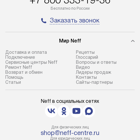
доставляем заказ
Профессиональ
Бесплатно по России
до представительства
и регулярное об
Заказать звонок
транспортной компании в городе
обеспечивают д
Москва. Пожалуйста, уточняйте
и эффективное 
условия доставки у менеджера при
техники, предо
Мир Neff
оформлении заказа.
возможные ошибк
Доставка и оплата
Рецепты
В оговоренный день служба
Готовые коммун
Подключение
Глоссарий
Сервисные центры Neff
Вопросы и ответы
доставки доставит упакованный
предполагают н
Ремонт Neff
Видео
прибор до подъезда. Если
установленной р
Возврат и обмен
Лидеры продаж
Помощь
Контакты
требуется переместить прибор
к водопроводу, 
Статьи
Сайты-партнеры
до двери квартиры или до места
точке слива, в з
установки, пожалуйста,
от категории те
Neff в социальных сетях
предварительно уточните это
подключение пр
с менеджером. За данную услугу
упаковки и тран
взимается дополнительная плата.
креплений, при 
Важно учесть, что если габариты
и соединение от
Для физических лиц
прибора не позволяют пронести
shop@neff-centre.ru
Техника монтиру
Для юридических лиц
чего через дверной проем,
нишу или на зар