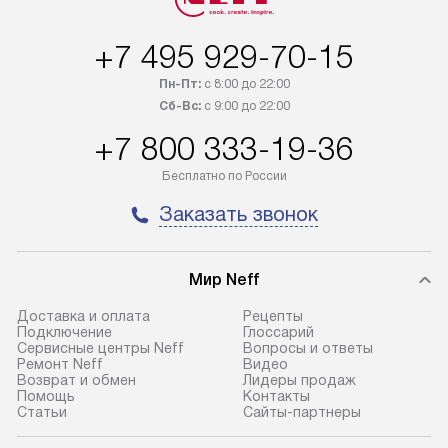
товар в наличии, он может быть
за дополнительн
отгружен покупателю в течение
Стоимость допо
+7 495 929-70-15
трех дней. Доставка в Санкт-
по монтажу опре
Петербург и другие регионы
прайсу. На выпо
Пн-Пт:
с 8:00 до 22:00
осуществляется через
предоставляетс
Сб-Вс:
с 9:00 до 22:00
транспортную компанию. После
материалы пред
+7 800 333-19-36
100% предоплаты мы бесплатно
гарантия в течен
доставляем заказ
Профессиональ
Бесплатно по России
до представительства
и регулярное об
Заказать звонок
транспортной компании в городе
обеспечивают д
Москва. Пожалуйста, уточняйте
и эффективное 
условия доставки у менеджера при
техники, предо
Мир Neff
оформлении заказа.
возможные ошибк
Доставка и оплата
Рецепты
В оговоренный день служба
Готовые коммун
Подключение
Глоссарий
Сервисные центры Neff
Вопросы и ответы
доставки доставит упакованный
предполагают н
Ремонт Neff
Видео
прибор до подъезда. Если
установленной р
Возврат и обмен
Лидеры продаж
Помощь
Контакты
требуется переместить прибор
к водопроводу, 
Статьи
Сайты-партнеры
до двери квартиры или до места
точке слива, в з