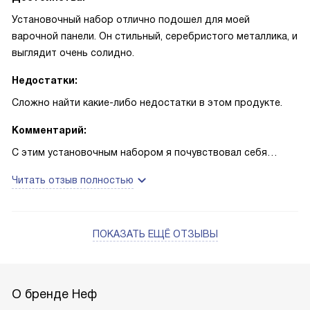
Установочный набор отлично подошел для моей
варочной панели. Он стильный, серебристого металлика, и
выглядит очень солидно.
Недостатки:
Сложно найти какие-либо недостатки в этом продукте.
Комментарий:
С этим установочным набором я почувствовал себя
настоящим профессионалом. У меня есть страсть к
Читать отзыв полностью
готовке, и я люблю, когда все идеально подходит друг к
другу. С этим набором, моя варочная панель выглядит
идеально и я доволен покупкой.
ПОКАЗАТЬ ЕЩЁ ОТЗЫВЫ
Я всегда ценил качество и долговечность, и этот набор
не разочаровал меня. Он действительно выглядит
стильно и долговечно. Каждый раз, когда я готовлю, я
О бренде Неф
чувствую себя увереннее, и это добавляет удовольствия