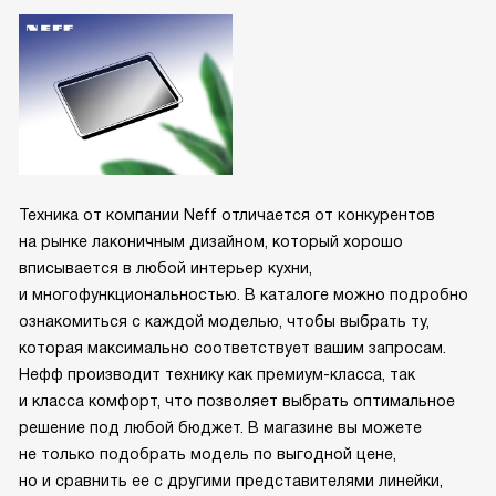
от процесса готовки.
Помню, как однажды я приготовил ужин для своих друзей.
Они были в восторге не только от еды, но и от того, как
выглядела моя кухня с новым установочным набором. Они
даже спросили меня, где я его купил, и я с удовольствием
поделился этой информацией.
Техника от компании Neff отличается от конкурентов
Я доволен покупкой и рекомендую этот набор всем, кто
на рынке лаконичным дизайном, который хорошо
хочет добавить своей варочной панели стиль и
вписывается в любой интерьер кухни,
функциональность. Это действительно стоит того и я
и многофункциональностью. В каталоге можно подробно
уверен, что вы не пожалеете о своем выборе.
ознакомиться с каждой моделью, чтобы выбрать ту,
которая максимально соответствует вашим запросам.
Нефф производит технику как премиум-класса, так
и класса комфорт, что позволяет выбрать оптимальное
решение под любой бюджет. В магазине вы можете
не только подобрать модель по выгодной цене,
но и сравнить ее с другими представителями линейки,