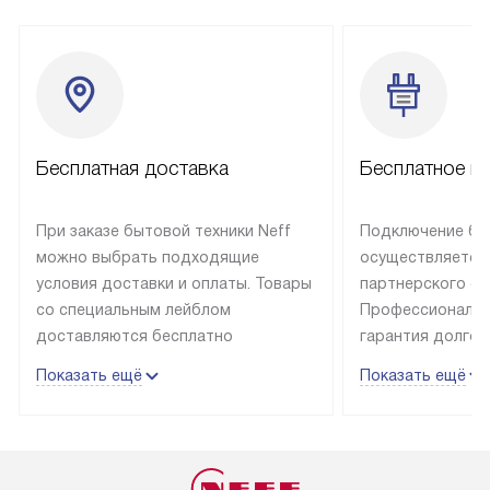
Бесплатная доставка
Бесплатное п
При заказе бытовой техники Neff
Подключение быт
можно выбрать подходящие
осуществляется
условия доставки и оплаты. Товары
партнерского се
со специальным лейблом
Профессиональн
доставляются бесплатно
гарантия долгой
в пределах Москвы и МКАД
эксплуатации те
Показать ещё
Показать ещё
до подъезда, отдельная доставка
и Санкт-Петербу
доставка аксессуаров
со специальным
не предусмотрена. Выезд за МКАД
подключается б
оплачивается дополнительно. Если
мастера за МКА