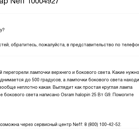
ар Neff 10004927
у?
тей, обратитесь, пожалуйста, в представительство по телефону
й перегорели лампочки верхнего и бокового света. Какие нужн
днимается до 500 градусов, а лампочки бокового света наход
вообще неплотно какая. Выглядит как простая круглая лампа
пе бокового света написано Osram halopin 25 Вт G9. Помогите
зможна через сервисный центр Neff: 8 (800) 100-42-52.