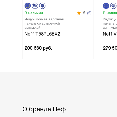
В наличии
5
(5)
В нали
Индукционная варочная
Индукци
панель со встроенной
панель с
вытяжкой
вытяжко
Neff T58PL6EX2
Neff 
200 680
руб.
279 5
О бренде Неф