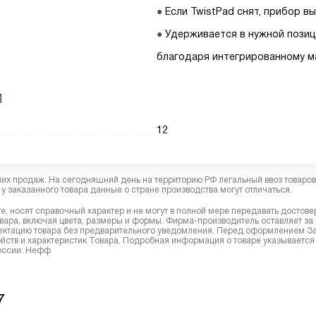
Если TwistPad снят, прибор в
Удерживается в нужной пози
благодаря интегрированному м
И
12
них продаж. На сегодняшний день на территорию РФ легальный ввоз товаро
у заказанного товара данные о стране производства могут отличаться.
, носят справочный характер и не могут в полной мере передавать достов
вара, включая цвета, размеры и формы. Фирма-производитель оставляет за
лектацию товара без предварительного уведомления. Перед оформлением З
йств и характеристик Товара. Подробная информация о товаре указывается
России: Нефф
7