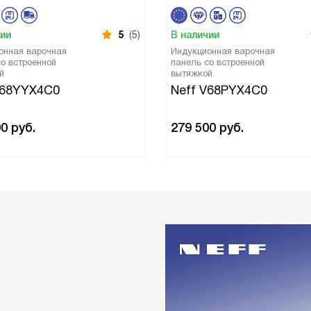
чии
5
(5)
В наличии
онная варочная
Индукционная варочная
о встроенной
панель со встроенной
й
вытяжкой
V68YYX4C0
Neff V68PYX4C0
00
руб.
279 500
руб.