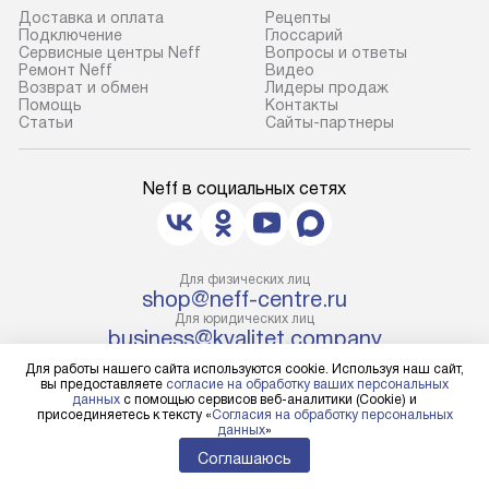
Доставка и оплата
Рецепты
В оговоренный день служба
Готовые коммун
Подключение
Глоссарий
Сервисные центры Neff
Вопросы и ответы
доставки доставит упакованный
предполагают н
Ремонт Neff
Видео
прибор до подъезда. Если
установленной р
Возврат и обмен
Лидеры продаж
Помощь
Контакты
требуется переместить прибор
к водопроводу, 
Статьи
Сайты-партнеры
до двери квартиры или до места
точке слива, в з
установки, пожалуйста,
от категории те
Neff в социальных сетях
предварительно уточните это
подключение пр
с менеджером. За данную услугу
упаковки и тран
взимается дополнительная плата.
креплений, при 
Важно учесть, что если габариты
и соединение от
Для физических лиц
прибора не позволяют пронести
shop@neff-centre.ru
Техника монтиру
Для юридических лиц
чего через дверной проем,
нишу или на зар
business@kvalitet.company
то сотрудники транспортной
предусмотренно
Для работы нашего сайта используются cookie. Используя наш сайт,
службы не могут демонтировать
с проверкой по 
вы предоставляете
согласие на обработку ваших персональных
НАПИСАТЬ РУКОВОДСТВУ
дверцы, ручки или другие
подключается к
данных
с помощью сервисов веб-аналитики (Cookie) и
присоединяетесь к тексту «
Согласия на обработку персональных
выступающие элементы, так как это
коммуникациям.
данных
»
Политика конфиденциальности
может привести к отказу
первый запуск и 
Соглашаюсь
Условия продажи
в гарантийном ремонте в будущем.
консультация по
Карта сайта