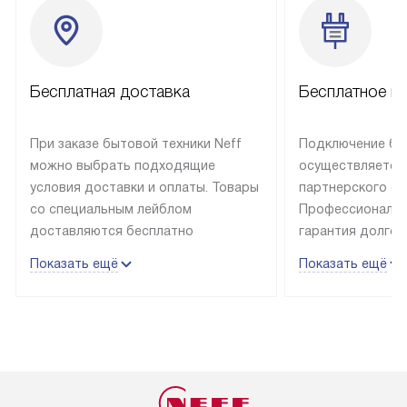
Бесплатная доставка
Бесплатное п
При заказе бытовой техники Neff
Подключение быт
можно выбрать подходящие
осуществляется
условия доставки и оплаты. Товары
партнерского се
со специальным лейблом
Профессиональн
доставляются бесплатно
гарантия долгой
в пределах Москвы и МКАД
эксплуатации те
Показать ещё
Показать ещё
до подъезда, отдельная доставка
и Санкт-Петербу
доставка аксессуаров
со специальным
не предусмотрена. Выезд за МКАД
подключается б
оплачивается дополнительно. Если
мастера за МКА
товар в наличии, он может быть
за дополнительн
отгружен покупателю в течение
Стоимость допо
трех дней. Доставка в Санкт-
по монтажу опре