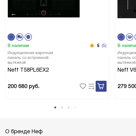
В наличии
5
(5)
В налич
Индукционная варочная
Индукцио
панель со встроенной
панель со
вытяжкой
вытяжкой
Neff T58PL6EX2
Neff V
200 680
руб.
279 50
О бренде Неф