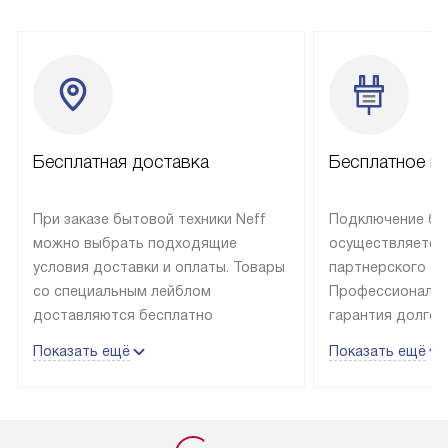
Бесплатная доставка
Бесплатное п
При заказе бытовой техники Neff
Подключение быт
можно выбрать подходящие
осуществляется
условия доставки и оплаты. Товары
партнерского се
со специальным лейблом
Профессиональн
доставляются бесплатно
гарантия долгой
в пределах Москвы и МКАД
эксплуатации те
Показать ещё
Показать ещё
до подъезда, отдельная доставка
и Санкт-Петербу
доставка аксессуаров
со специальным
не предусмотрена. Выезд за МКАД
подключается б
оплачивается дополнительно. Если
мастера за МКА