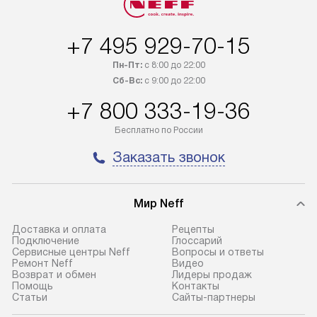
товар в наличии, он может быть
за дополнительн
отгружен покупателю в течение
Стоимость допо
+7 495 929-70-15
трех дней. Доставка в Санкт-
по монтажу опре
Петербург и другие регионы
прайсу. На выпо
Пн-Пт:
с 8:00 до 22:00
осуществляется через
предоставляетс
Сб-Вс:
с 9:00 до 22:00
транспортную компанию. После
материалы пред
+7 800 333-19-36
100% предоплаты мы бесплатно
гарантия в течен
доставляем заказ
Профессиональ
Бесплатно по России
до представительства
и регулярное об
Заказать звонок
транспортной компании в городе
обеспечивают д
Москва. Пожалуйста, уточняйте
и эффективное 
условия доставки у менеджера при
техники, предо
Мир Neff
оформлении заказа.
возможные ошибк
Доставка и оплата
Рецепты
В оговоренный день служба
Готовые коммун
Подключение
Глоссарий
Сервисные центры Neff
Вопросы и ответы
доставки доставит упакованный
предполагают н
Ремонт Neff
Видео
прибор до подъезда. Если
установленной р
Возврат и обмен
Лидеры продаж
Помощь
Контакты
требуется переместить прибор
к водопроводу, 
Статьи
Сайты-партнеры
до двери квартиры или до места
точке слива, в з