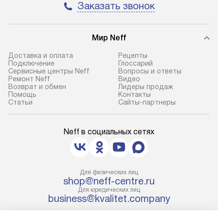
Заказать звонок
транспортной компании в городе
обеспечивают д
Москва. Пожалуйста, уточняйте
и эффективное 
условия доставки у менеджера при
техники, предо
Мир Neff
оформлении заказа.
возможные ошибк
Доставка и оплата
Рецепты
В оговоренный день служба
Готовые коммун
Подключение
Глоссарий
Сервисные центры Neff
Вопросы и ответы
доставки доставит упакованный
предполагают н
Ремонт Neff
Видео
прибор до подъезда. Если
установленной р
Возврат и обмен
Лидеры продаж
Помощь
Контакты
требуется переместить прибор
к водопроводу, 
Статьи
Сайты-партнеры
до двери квартиры или до места
точке слива, в з
установки, пожалуйста,
от категории те
Neff в социальных сетях
предварительно уточните это
подключение пр
с менеджером. За данную услугу
упаковки и тран
взимается дополнительная плата.
креплений, при 
Важно учесть, что если габариты
и соединение от
Для физических лиц
прибора не позволяют пронести
shop@neff-centre.ru
Техника монтиру
Для юридических лиц
чего через дверной проем,
нишу или на зар
business@kvalitet.company
то сотрудники транспортной
предусмотренно
службы не могут демонтировать
с проверкой по 