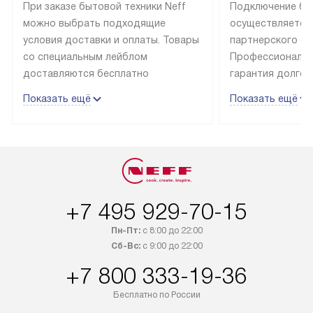
При заказе бытовой техники Neff
Подключение быт
можно выбрать подходящие
осуществляется
условия доставки и оплаты. Товары
партнерского се
со специальным лейблом
Профессиональн
доставляются бесплатно
гарантия долгой
в пределах Москвы и МКАД
эксплуатации те
Показать ещё
Показать ещё
до подъезда, отдельная доставка
и Санкт-Петербу
доставка аксессуаров
со специальным
не предусмотрена. Выезд за МКАД
подключается б
оплачивается дополнительно. Если
мастера за МКА
товар в наличии, он может быть
за дополнительн
отгружен покупателю в течение
Стоимость допо
+7 495 929-70-15
трех дней. Доставка в Санкт-
по монтажу опре
Петербург и другие регионы
прайсу. На выпо
Пн-Пт:
с 8:00 до 22:00
осуществляется через
предоставляетс
Сб-Вс:
с 9:00 до 22:00
транспортную компанию. После
материалы пред
+7 800 333-19-36
100% предоплаты мы бесплатно
гарантия в течен
доставляем заказ
Профессиональ
Бесплатно по России
до представительства
и регулярное об