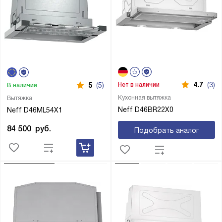
4.7
(3)
Нет в наличии
5
(5)
В наличии
Кухонная вытяжка
Вытяжка
Neff D46BR22X0
Neff D46ML54X1
84 500
руб.
Подобрать аналог