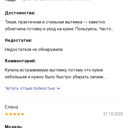
Достоинства:
Тихая, практичная и стильная вытяжка — заметно
облегчила готовку и уход на кухне. Пользуюсь. Часто...
Недостатки:
Недостатков не обнаружила.
Комментарий:
Купила встраиваемую вытяжку, потому что кухня
небольшая и нужно было быстро убирать запахи.
Монтировали в шкаф — получилось аккуратно, ничего не
Читать отзыв полностью
торчит. Особенно радует светодиодное освещение:
готовлю вечером, и всё видно без лишних ламп. Однажды
на семейном ужине жарила рыбу — запах ушёл почти
Елена
сразу, гости даже не заметили, что было что-то сильное.
27.10.2025
Индикатор насыщения фильтра помог вовремя помыть
кассету; бросаю её в посудомойку, и проблема с жиром
Модель: