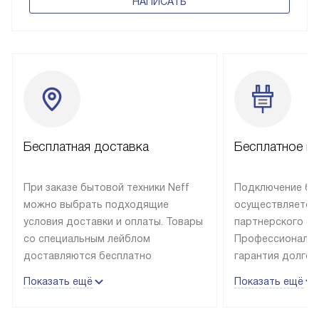
НАПИСАТЬ
Бесплатная доставка
Бесплатное п
При заказе бытовой техники Neff
Подключение быт
можно выбрать подходящие
осуществляется
условия доставки и оплаты. Товары
партнерского се
со специальным лейблом
Профессиональн
доставляются бесплатно
гарантия долгой
в пределах Москвы и МКАД
эксплуатации те
Показать ещё
Показать ещё
до подъезда, отдельная доставка
и Санкт-Петербу
доставка аксессуаров
со специальным