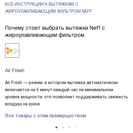
воздуховод и обратный клапан сделали монтаж гибким,
ВСЕ ИНСТРУКЦИИ
К ВЫТЯЖКАМ С
установщики не жаловались.
ЖИРОУЛАВЛИВАЮЩИМ ФИЛЬТРОМ NEFF
Расскажу пару коротких историй: как-то пекла рыбу, дом
Почему стоит выбрать вытяжки Neff с
наполнился запахом, включила интенсивный режим и
жироулавливающим фильтром
через считанные минуты запах почти исчез — гости даже
не заметили, что было что-то сильное! Ещё память о
первом семейном ужине: включила мягкий свет,
приготовление прошло в уютной атмосфере, сын заметил,
что «на кухне как в кафе» — было приятно. В общем,
Air Fresh
прибор надёжен в быту, прост в управлении и
действительно делает кухню комфортнее!
Air Fresh — режим, в котором вытяжка автоматически
включается на 5 минут каждый час на минимальном
уровне мощности, это позволяет поддерживать свежесть
воздуха на кухне.
Все товары с этим преимуществом