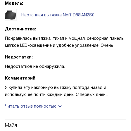
Модель:
Настенная вытяжка Neff D88IAN2S0
Достоинства:
Понравилась вытяжка: тихая и мощная, сенсорная панель,
мягкое LED-освещение и удобное управление. Очень
Недостатки:
Недостатков не обнаружила.
Комментарий:
Я купила эту наклонную вытяжку полгода назад и
использую её почти каждый день. С первых дней
оценилось сенсорное управление TouchControl и мягкая
Читать отзыв полностью
LED‑подсветка SoftLight — готовить стало комфортнее,
свет равномерный и не слепит. Управление через
HomeConnect приятно выручает: можно включить вытяжку
Майя
с телефона на подходе к дому или снизить мощность, не