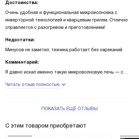
Достоинства:
Очень удобная и функциональная микроволновка с
инверторной технологией и кварцевым грилем. Отлично
справляется с разогревом и приготовлением!
Недостатки:
Минусов не заметил, техника работает без нареканий.
Комментарий:
Я давно искал именно такую микроволновую печь — с
большим объемом камеры и множеством функций. Очень
Читать отзыв полностью
понравилась возможность использовать конвекцию
вместе с грилем, что позволяет готовить блюда с
хрустящей корочкой и равномерно пропекать внутри.
ПОКАЗАТЬ ЕЩЁ ОТЗЫВЫ
Несколько раз готовил курицу и овощи — результат
всегда отличный! Особенно радует инверторная
технология, которая обеспечивает плавное
С этим товаром приобретают
распределение микроволн и не пересушивает еду.