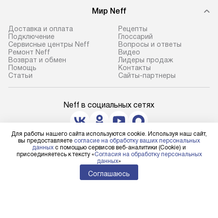
условия доставки у менеджера при
техники, предо
Мир Neff
оформлении заказа.
возможные ошибк
Доставка и оплата
Рецепты
В оговоренный день служба
Готовые коммун
Подключение
Глоссарий
Сервисные центры Neff
Вопросы и ответы
доставки доставит упакованный
предполагают н
Ремонт Neff
Видео
прибор до подъезда. Если
установленной р
Возврат и обмен
Лидеры продаж
Помощь
Контакты
требуется переместить прибор
к водопроводу, 
Статьи
Сайты-партнеры
до двери квартиры или до места
точке слива, в з
установки, пожалуйста,
от категории те
Neff в социальных сетях
предварительно уточните это
подключение пр
с менеджером. За данную услугу
упаковки и тран
взимается дополнительная плата.
креплений, при 
Для работы нашего сайта используются cookie. Используя наш сайт,
вы предоставляете
согласие на обработку ваших персональных
Важно учесть, что если габариты
и соединение от
Для физических лиц
данных
с помощью сервисов веб-аналитики (Cookie) и
прибора не позволяют пронести
shop@neff-centre.ru
Техника монтиру
присоединяетесь к тексту «
Согласия на обработку персональных
данных
»
Для юридических лиц
чего через дверной проем,
нишу или на зар
business@kvalitet.company
Соглашаюсь
то сотрудники транспортной
предусмотренно
службы не могут демонтировать
с проверкой по 
НАПИСАТЬ РУКОВОДСТВУ
дверцы, ручки или другие
подключается к
выступающие элементы, так как это
коммуникациям.