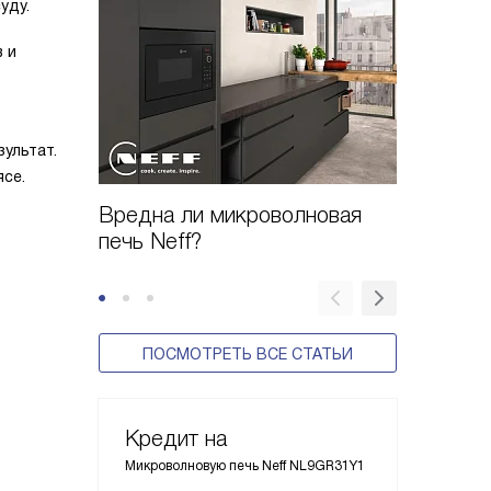
уду.
 и
ультат.
ясе.
Вредна ли микроволновая
Истори
печь Neff?
ПОСМОТРЕТЬ ВСЕ СТАТЬИ
Кредит на
Микроволновую печь Neff NL9GR31Y1