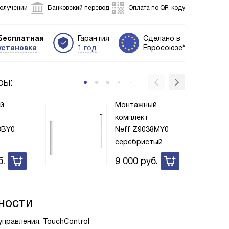
получении
Банковский перевод
Оплата по QR-коду
Бесплатная
Гарантия
Сделано в
установка
1 год
Евросоюзе*
ры:
й
Монтажный
комплект
8BY0
Neff Z9038MY0
серебристый
б.
9 000
руб.
ности
 управления: TouchControl