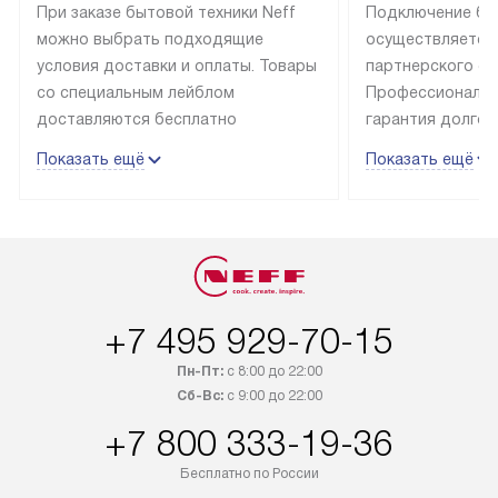
При заказе бытовой техники Neff
Подключение быт
можно выбрать подходящие
осуществляется
условия доставки и оплаты. Товары
партнерского се
со специальным лейблом
Профессиональн
доставляются бесплатно
гарантия долгой
в пределах Москвы и МКАД
эксплуатации те
Показать ещё
Показать ещё
до подъезда, отдельная доставка
и Санкт-Петербу
доставка аксессуаров
со специальным
не предусмотрена. Выезд за МКАД
подключается б
оплачивается дополнительно. Если
мастера за МКА
товар в наличии, он может быть
за дополнительн
отгружен покупателю в течение
Стоимость допо
+7 495 929-70-15
трех дней. Доставка в Санкт-
по монтажу опре
Петербург и другие регионы
прайсу. На выпо
Пн-Пт:
с 8:00 до 22:00
осуществляется через
предоставляетс
Сб-Вс:
с 9:00 до 22:00
транспортную компанию. После
материалы пред
+7 800 333-19-36
100% предоплаты мы бесплатно
гарантия в течен
доставляем заказ
Профессиональ
Бесплатно по России
до представительства
и регулярное об