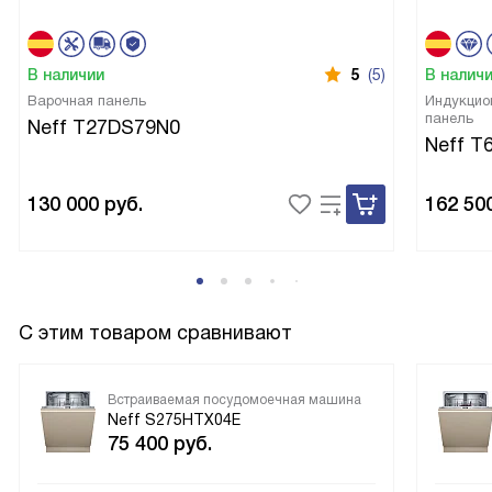
В наличии
5
(5)
В налич
Варочная панель
Индукцио
панель
Neff T27DS79N0
Neff T
130 000
руб.
162 50
С этим товаром сравнивают
Встраиваемая посудомоечная машина
Neff S275HTX04E
75 400
руб.