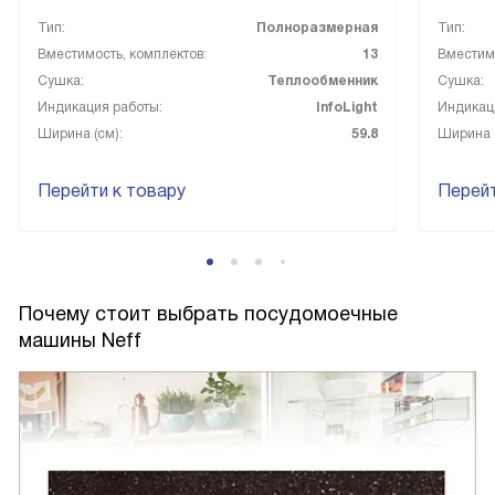
Тип:
Полноразмерная
Тип:
Вместимость, комплектов:
13
Вместимо
Сушка:
Теплообменник
Сушка:
Индикация работы:
InfoLight
Индикац
Ширина (см):
59.8
Ширина (
Перейти к товару
Перейт
Почему стоит выбрать посудомоечные
машины Neff