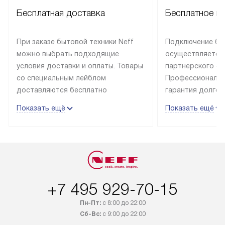
Бесплатная доставка
Бесплатное п
При заказе бытовой техники Neff
Подключение быт
можно выбрать подходящие
осуществляется
условия доставки и оплаты. Товары
партнерского се
со специальным лейблом
Профессиональн
доставляются бесплатно
гарантия долгой
в пределах Москвы и МКАД
эксплуатации те
Показать ещё
Показать ещё
до подъезда, отдельная доставка
и Санкт-Петербу
доставка аксессуаров
со специальным
не предусмотрена. Выезд за МКАД
подключается б
оплачивается дополнительно. Если
мастера за МКА
товар в наличии, он может быть
за дополнительн
отгружен покупателю в течение
Стоимость допо
+7 495 929-70-15
трех дней. Доставка в Санкт-
по монтажу опре
Петербург и другие регионы
прайсу. На выпо
Пн-Пт:
с 8:00 до 22:00
осуществляется через
предоставляетс
Сб-Вс:
с 9:00 до 22:00
транспортную компанию. После
материалы пред