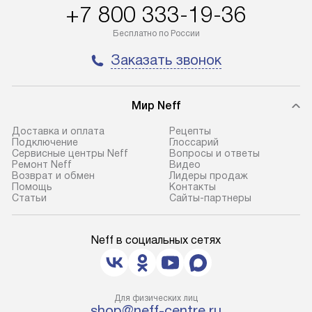
+7 800 333-19-36
100% предоплаты мы бесплатно
гарантия в течен
доставляем заказ
Профессиональ
Бесплатно по России
до представительства
и регулярное об
Заказать звонок
транспортной компании в городе
обеспечивают д
Москва. Пожалуйста, уточняйте
и эффективное 
условия доставки у менеджера при
техники, предо
Мир Neff
оформлении заказа.
возможные ошибк
Доставка и оплата
Рецепты
Подключение
Глоссарий
Сервисные центры Neff
Вопросы и ответы
Ремонт Neff
Видео
Возврат и обмен
Лидеры продаж
Помощь
Контакты
Статьи
Сайты-партнеры
Neff в социальных сетях
Для физических лиц
shop@neff-centre.ru