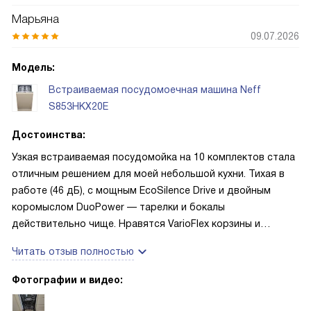
Марьяна
09.07.2026
Модель:
Встраиваемая посудомоечная машина Neff
S853HKX20E
Достоинства:
Узкая встраиваемая посудомойка на 10 комплектов стала
отличным решением для моей небольшой кухни. Тихая в
работе (46 дБ), с мощным EcoSilence Drive и двойным
коромыслом DuoPower — тарелки и бокалы
действительно чище. Нравятся VarioFlex корзины и
отдельная корзина для приборов, DosageAssist и
Читать отзыв полностью
распознавание «3 в 1» — таблетки расходуются экономно.
Есть ускорение VarioSpeed Plus, IntensiveZone и
Фотографии и видео:
половинная загрузка, а также удобное управление через
приложение Home Connect и инфосвет InfoLight. Полный