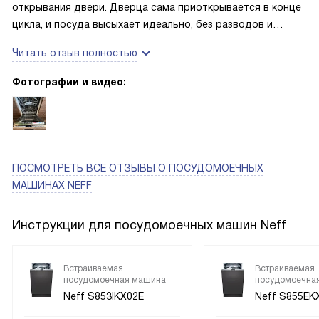
Для стеклянной посуды предусмотрен режим Extra Shine
открывания двери. Дверца сама приоткрывается в конце
— бокалы остаются прозрачными. Также радует наличие
цикла, и посуда высыхает идеально, без разводов и
программы для очистки машинки, акустический сигнал при
лишней влаги. Радует программа быстрого цикла,
Читать отзыв полностью
окончании цикла и возможность отложенного старта до
особенно когда приходят гости, можно обновить чистую
24 часов. Металлическая пластина для защиты
посуду. Короба для посуды удобные. В них легко
Фотографии и видео:
столешницы от пара — полезная мелочь. Уход
размещаю и большие кастрюли, и мелкие предметы, а
минимальный, бак из нержавеющей стали не темнеет.
отдельная корзина для приборов внизу освобождает
Экономия по воде и электричеству заметна по счетам.
много места сверху.
ПОСМОТРЕТЬ ВСЕ ОТЗЫВЫ
О ПОСУДОМОЕЧНЫХ
МАШИНАХ NEFF
Инструкции для посудомоечных машин Neff
Встраиваемая
Встраиваемая
посудомоечная машина
посудомоечна
Neff S853IKX02E
Neff S855EK