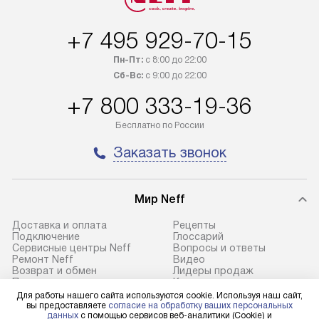
товар в наличии, он может быть
за дополнительн
отгружен покупателю в течение
Стоимость допо
+7 495 929-70-15
трех дней. Доставка в Санкт-
по монтажу опре
Петербург и другие регионы
прайсу. На выпо
Пн-Пт:
с 8:00 до 22:00
осуществляется через
предоставляетс
Сб-Вс:
с 9:00 до 22:00
транспортную компанию. После
материалы пред
+7 800 333-19-36
100% предоплаты мы бесплатно
гарантия в течен
доставляем заказ
Профессиональ
Бесплатно по России
до представительства
и регулярное об
Заказать звонок
транспортной компании в городе
обеспечивают д
Москва. Пожалуйста, уточняйте
и эффективное 
условия доставки у менеджера при
техники, предо
Мир Neff
оформлении заказа.
возможные ошибк
Доставка и оплата
Рецепты
В оговоренный день служба
Готовые коммун
Подключение
Глоссарий
Сервисные центры Neff
Вопросы и ответы
доставки доставит упакованный
предполагают н
Ремонт Neff
Видео
прибор до подъезда. Если
установленной р
Возврат и обмен
Лидеры продаж
Помощь
Контакты
требуется переместить прибор
к водопроводу, 
Статьи
Сайты-партнеры
Для работы нашего сайта используются cookie. Используя наш сайт,
до двери квартиры или до места
точке слива, в з
вы предоставляете
согласие на обработку ваших персональных
данных
с помощью сервисов веб-аналитики (Cookie) и