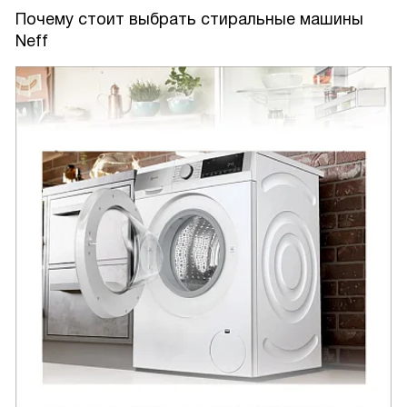
Отдельно отмечу спокойную работу: машина практически
Почему стоит выбрать стиральные машины
не шумит, не дергается при отжиме, и это комфортно для
Neff
квартиры. Защита от протечек даёт уверенность, что
можно уехать на выходные и не волноваться. В целом
техника оказалась надёжной и удобной в повседневном
использовании, экономит воду и электроэнергию, при
этом качество стирки на высоком уровне. Рекомендую
тем, кто ценит удобство и спокойствие в доме!