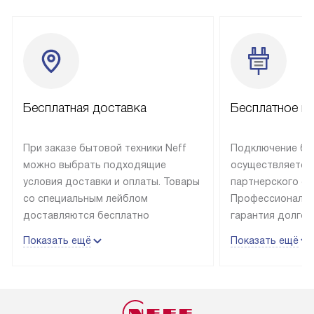
Бесплатная доставка
Бесплатное п
При заказе бытовой техники Neff
Подключение быт
можно выбрать подходящие
осуществляется
условия доставки и оплаты. Товары
партнерского се
со специальным лейблом
Профессиональн
доставляются бесплатно
гарантия долгой
в пределах Москвы и МКАД
эксплуатации те
Показать ещё
Показать ещё
до подъезда, отдельная доставка
и Санкт-Петербу
доставка аксессуаров
со специальным
не предусмотрена. Выезд за МКАД
подключается б
оплачивается дополнительно. Если
мастера за МКА