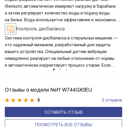
iSensoric автоматически измеряют нагрузку в барабане,
а затем регулируют количество воды и подачу воды
на белье. Вода используется эффективнее и экономичнее,
также обеспечивается максимальная защита ткани
Контроль дисбаланса
за счет точной дозировки мыльного раствора.
Система контроля дисбаланса в стиральных машинах —
это надежный механизм, разработанный для защиты
вашего устройства. Специальный датчик вибрации
немедленно реагирует на любые отклонения от нормы
и автоматически корректирует процесс стирки. Если
белье распределено неравномерно и возникает
дисбаланс, машина изменяет направление вращения
барабана, пытаясь равномерно распределить нагрузку.
Отзывы о модели Neff W744GX0EU
Это обеспечивает бережное обращение с вашей
одеждой, предотвращая преждевременный износ
5
5 отзывов
и продлевая срок службы стиральной машины.
ОСТАВИТЬ ОТЗЫВ
ПОСМОТРЕТЬ ВСЕ ОТЗЫВЫ