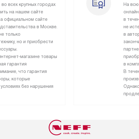
 во всех крупных городах
На всю
ить на нашем сайте
онлайн
 на официальном сайте
в тече
дставительства в Москве.
не ист
не только
в авто
ехнику, но и приобрести
законч
ессуары.
партне
интернет-магазине товары
приобр
ая гарантия
в комп
имание, что гарантия
В тече
боры, которые
произв
 условиях без нарушения
Однако
продле