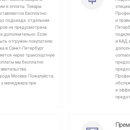
ки и оплаты. Товары
специа
ставляются бесплатно
Профес
до подъезда, отдельная
и прав
ров не предусмотрена.
Петерб
я дополнительно. Если
подклю
быть отгружен покупателю
и КАД 
вка в Санкт-Петербург
дополн
ляется через транспортную
соглас
оплаты мы бесплатно
предос
тавительства
предос
роде Москва. Пожалуйста,
Профес
 у менеджера при
обслуж
и эффе
предот
Прем