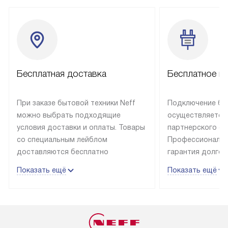
Бесплатная доставка
Бесплатное п
При заказе бытовой техники Neff
Подключение быт
можно выбрать подходящие
осуществляется
условия доставки и оплаты. Товары
партнерского се
со специальным лейблом
Профессиональн
доставляются бесплатно
гарантия долгой
в пределах Москвы и МКАД
эксплуатации те
Показать ещё
Показать ещё
до подъезда, отдельная доставка
и Санкт-Петербу
доставка аксессуаров
со специальным
не предусмотрена. Выезд за МКАД
подключается б
оплачивается дополнительно. Если
мастера за МКА
товар в наличии, он может быть
за дополнительн