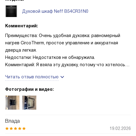
Духовой шкаф Neff B54CR31N0
Комментарий:
Преимущества: Очень удобная духовка: равномерный
нагрев CircoTherm, простое управление и аккуратная
дверца легкая.
Недостатки: Недостатков не обнаружила.
Комментарий: Я взяла эту духовку, потому что хотелось
стабильного результата и простоты в обращении. С
Читать отзыв полностью
первых дней она удивила равномерным нагревом: хлеб в
режиме «выпечка хлеба» поднялся очень хорошо, корочка
Фотографии и видео:
вышла хрустящая, а мякиш — воздушный и влажный
внутри! Режим для подъёма теста сделал работу с
закваской спокойной — тесто не «прыгало» по
температуре и выросло ровно. Одним из самых
Влада
практичных решений оказалась дверца SLIDE & HIDE. На
19.02.2026
семейном ужине, когда нужно было быстро вынуть