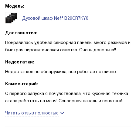
большое блюдо, дверца полностью скрылась под
Модель:
камерой и не мешала гостям. SoftOpen при этом спасал
от резких хлопаний. Сенсорные переключатели и TFT-
Духовой шкаф Neff B29CR7KY0
дисплей понятны с первого раза. Таймер и индикация
фактической температуры помогали не переживать о
Достоинства:
недоготовленности — я видела реальные цифры и
Понравилась удобная сенсорная панель, много режимов и
подстраивала время. Использую режим CircoTherm для
быстрая пиролитическая очистка. Очень довольна!!
запекания сразу нескольких противней — всё получается
равномерно. На вечеринке с друзьями пробовали режим
Недостатки:
«Пицца» — тесто пропеклось снизу, а верх не
Недостатков не обнаружила, всё работает отлично.
пережарился, даже с обильными топпингами! Home
Connect позволил включить разогрев по пути из магазина,
Комментарий:
это экономит время и нервы, когда возвращаешься с
С первого запуска я почувствовала, что кухонная техника
полными сумками. Уборка тоже перестала быть каторгой.
стала работать на меня! Сенсорная панель и понятный
После жирного запекания паровая очистка EasyClean в
экран действительно упрощают выбор режима, а
сочетании с каталитической задней стенкой заметно
Читать отзыв полностью
быстрый разогрев экономит время утром. Однажды пекла
облегчила мытьё. Освещение галогенное даёт хорошую
хлеб по новому рецепту: включила режим для выпечки
видимость внутри камеры. Важные для меня элементы
хлеба и режим подъёма теста, и буханка поднялась
безопасности — тройное стекло с невысокой