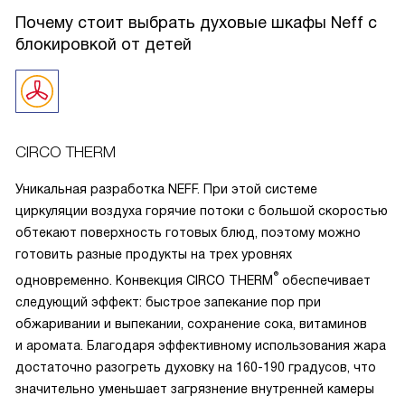
вся семья собирается в разное время. Подсветка, таймер
Почему стоит выбрать духовые шкафы Neff с
и блокировка от детей добавляют удобства и
блокировкой от детей
спокойствия.
Пользуюсь почти каждый день, и техника ещё ни разу не
подвела. Очень рада покупке и смело рекомендую тем,
кто ценит удобство и надёжность.
CIRCO THERM
Уникальная разработка NEFF. При этой системе
циркуляции воздуха горячие потоки с большой скоростью
обтекают поверхность готовых блюд, поэтому можно
готовить разные продукты на трех уровнях
®
одновременно. Конвекция CIRCO THERM
обеспечивает
следующий эффект: быстрое запекание пор при
обжаривании и выпекании, сохранение сока, витаминов
и аромата. Благодаря эффективному использования жара
достаточно разогреть духовку на 160-190 градусов, что
значительно уменьшает загрязнение внутренней камеры