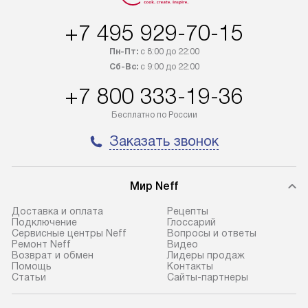
отгружен покупателю в течение
Стоимость допо
+7 495 929-70-15
трех дней. Доставка в Санкт-
по монтажу опре
Петербург и другие регионы
прайсу. На выпо
Пн-Пт:
с 8:00 до 22:00
осуществляется через
предоставляетс
Сб-Вс:
с 9:00 до 22:00
транспортную компанию. После
материалы пред
+7 800 333-19-36
100% предоплаты мы бесплатно
гарантия в течен
доставляем заказ
Профессиональ
Бесплатно по России
до представительства
и регулярное об
Заказать звонок
транспортной компании в городе
обеспечивают д
Москва. Пожалуйста, уточняйте
и эффективное 
условия доставки у менеджера при
техники, предо
Мир Neff
оформлении заказа.
возможные ошибк
Доставка и оплата
Рецепты
Подключение
Глоссарий
Сервисные центры Neff
Вопросы и ответы
Ремонт Neff
Видео
Возврат и обмен
Лидеры продаж
Помощь
Контакты
Статьи
Сайты-партнеры