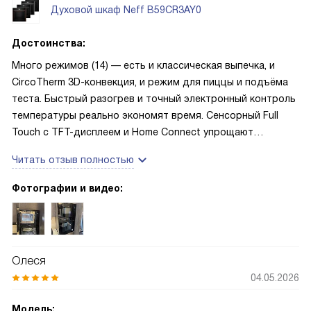
Духовой шкаф Neff B59CR3AY0
Достоинства:
Много режимов (14) — есть и классическая выпечка, и
CircoTherm 3D-конвекция, и режим для пиццы и подъёма
теста. Быстрый разогрев и точный электронный контроль
температуры реально экономят время. Сенсорный Full
Touch с TFT-дисплеем и Home Connect упрощают
управление — можно запускать с телефона. Паровая
Читать отзыв полностью
EasyClean и каталитическая задняя стенка облегчают
уборку. Удобная раздвижная дверца Slide&Hide и
Фотографии и видео:
телескопические направляющие делают доставание
противней безопасным.
Олеся
04.05.2026
Модель: