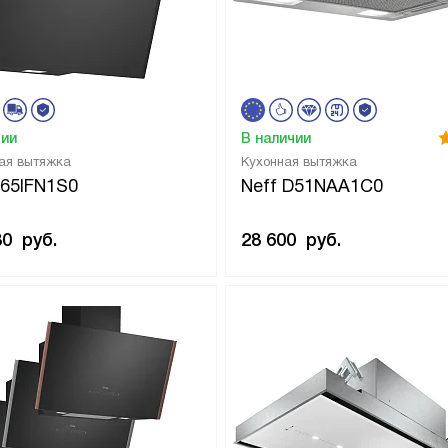
чии
В наличии
ая вытяжка
Кухонная вытяжка
D65IFN1S0
Neff D51NAA1C0
80
руб.
28 600
руб.