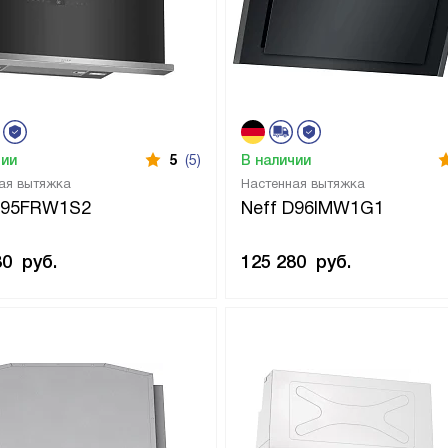
чии
5
(5)
В наличии
ая вытяжка
Настенная вытяжка
D95FRW1S2
Neff D96IMW1G1
80
руб.
125 280
руб.