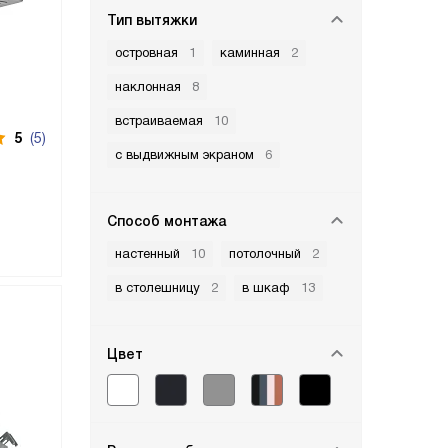
Тип вытяжки
островная
1
каминная
2
наклонная
8
встраиваемая
10
5
(5)
с выдвижным экраном
6
Способ монтажа
настенный
10
потолочный
2
в столешницу
2
в шкаф
13
Цвет