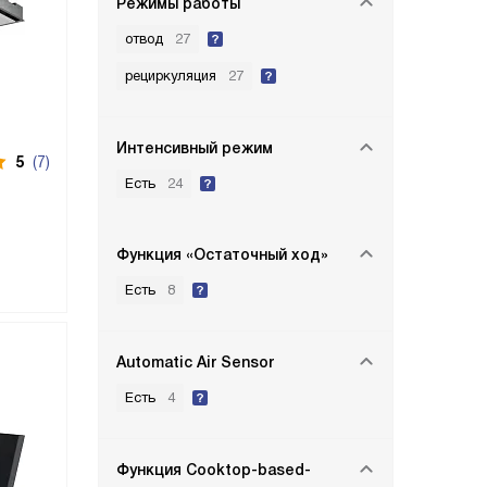
Режимы работы
отвод
27
рециркуляция
27
Интенсивный режим
5
(7)
Есть
24
Функция «Остаточный ход»
Есть
8
Automatic Air Sensor
Есть
4
Функция Cooktop-based-