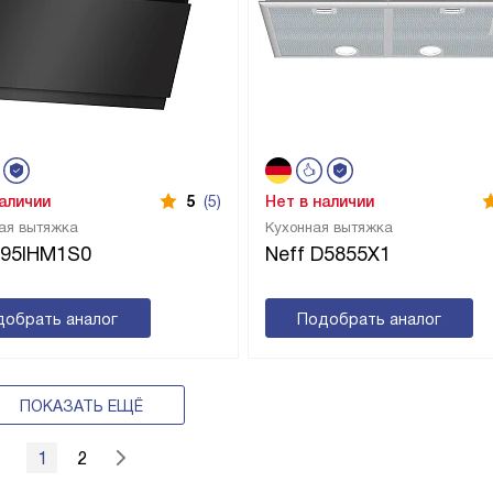
наличии
5
(5)
Нет в наличии
ая вытяжка
Кухонная вытяжка
D95IHM1S0
Neff D5855X1
добрать аналог
Подобрать аналог
ПОКАЗАТЬ ЕЩЁ
1
2