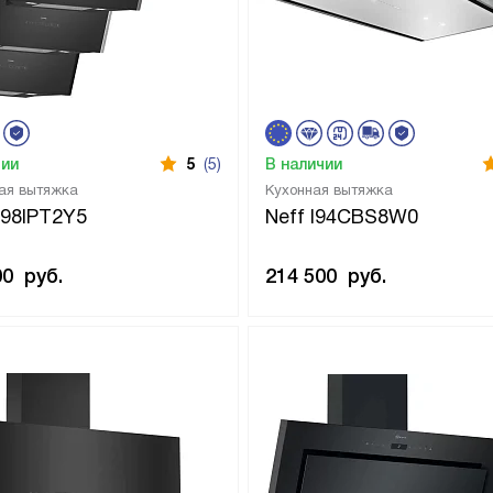
чии
5
(5)
В наличии
ая вытяжка
Кухонная вытяжка
D98IPT2Y5
Neff I94CBS8W0
00
руб.
214 500
руб.