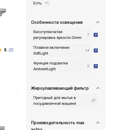
Есть
11
Особенности освещения
Бесступенчатая
7
регулировка яркости Dimm
Плавное включение
5
(2)
14
SoftLight
Функция подсветки
2
AmbientLight
Жироулавливающий фильтр
Пригодный для мытья в
27
посудомоечной машине
Производительность max
(м3/ч)