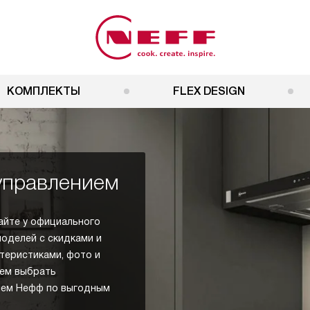
КОМПЛЕКТЫ
FLEX DESIGN
управлением
айте у официального
моделей с скидками и
ктеристиками, фото и
жем выбрать
ием Нефф по выгодным