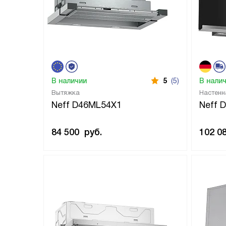
В наличии
5
(5)
В нали
Вытяжка
Настенн
Neff D46ML54X1
Neff 
84 500
руб.
102 0