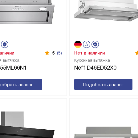
наличии
5
(5)
Нет в наличии
я вытяжка
Кухонная вытяжка
D55ML66N1
Neff D46ED52X0
добрать аналог
Подобрать аналог