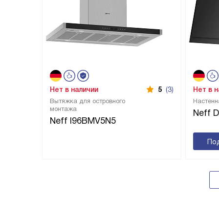
Нет в наличии
5
(3)
Нет в 
Вытяжка для островного
Настенн
монтажа
Neff 
Neff I96BMV5N5
По