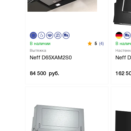
В наличии
5
(4)
В нали
Вытяжка
Настенн
Neff D65XAM2S0
Neff 
84 500
руб.
162 5