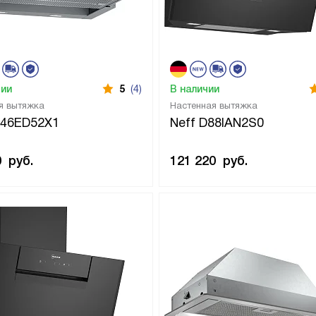
чии
5
(4)
В наличии
я вытяжка
Настенная вытяжка
D46ED52X1
Neff D88IAN2S0
0
руб.
121 220
руб.