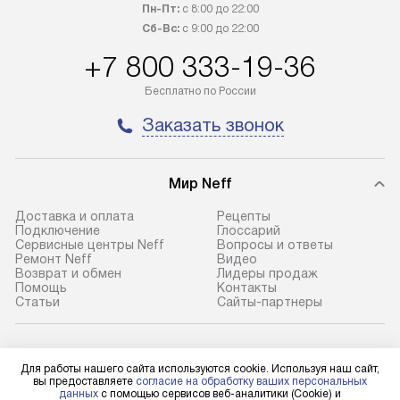
Петербург и другие регионы
прайсу. На выпо
Пн-Пт:
с 8:00 до 22:00
осуществляется через
предоставляетс
Сб-Вс:
с 9:00 до 22:00
транспортную компанию. После
материалы пред
+7 800 333-19-36
100% предоплаты мы бесплатно
гарантия в течен
доставляем заказ
Профессиональ
Бесплатно по России
до представительства
и регулярное об
Заказать звонок
транспортной компании в городе
обеспечивают д
Москва. Пожалуйста, уточняйте
и эффективное 
условия доставки у менеджера при
техники, предо
Мир Neff
оформлении заказа.
возможные ошибк
Доставка и оплата
Рецепты
В оговоренный день служба
Готовые коммун
Подключение
Глоссарий
Сервисные центры Neff
Вопросы и ответы
доставки доставит упакованный
предполагают н
Ремонт Neff
Видео
прибор до подъезда. Если
установленной р
Возврат и обмен
Лидеры продаж
Помощь
Контакты
требуется переместить прибор
к водопроводу, 
Статьи
Сайты-партнеры
до двери квартиры или до места
точке слива, в з
установки, пожалуйста,
от категории те
Neff в социальных сетях
предварительно уточните это
подключение пр
Для работы нашего сайта используются cookie. Используя наш сайт,
с менеджером. За данную услугу
упаковки и тран
вы предоставляете
согласие на обработку ваших персональных
данных
с помощью сервисов веб-аналитики (Cookie) и