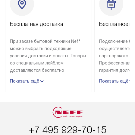
Бесплатная доставка
Бесплатное п
При заказе бытовой техники Neff
Подключение быт
можно выбрать подходящие
осуществляется
условия доставки и оплаты. Товары
партнерского се
со специальным лейблом
Профессиональн
доставляются бесплатно
гарантия долгой
в пределах Москвы и МКАД
эксплуатации те
Показать ещё
Показать ещё
до подъезда, отдельная доставка
и Санкт-Петербу
доставка аксессуаров
со специальным
не предусмотрена. Выезд за МКАД
подключается б
оплачивается дополнительно. Если
мастера за МКА
товар в наличии, он может быть
за дополнительн
отгружен покупателю в течение
Стоимость допо
+7 495 929-70-15
трех дней. Доставка в Санкт-
по монтажу опре