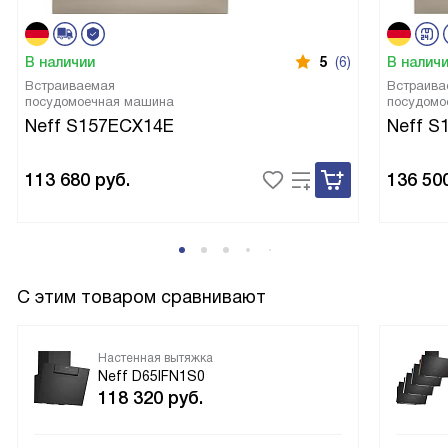
обычные ступени плюс одна интенсивная покрывают все
бытовые сценарии. Внешне чёрная поверхность
В наличии
5
(6)
В налич
смотрится аккуратно и очищается обычной салфеткой.
Встраиваемая
Встраива
Для семьи, где готовят часто, сочетание тихой работы,
посудомоечная машина
посудомо
хорошей производительности и понятного управления
Neff S157ECX14E
Neff S
оказалось удобным и практичным. В целом осталась
довольна покупкой и могу рекомендовать тем, кто хочет
113 680
руб.
136 50
современное и простое в использовании решение для
кухни.
С этим товаром сравнивают
Настенная вытяжка
Neff D65IFN1S0
118 320
руб.