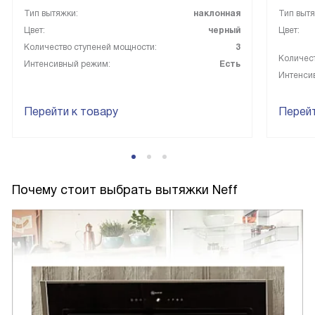
Тип вытяжки:
наклонная
Тип вытя
Цвет:
черный
Цвет:
Количество ступеней мощности:
3
Количест
Интенсивный режим:
Есть
Интенси
Перейти к товару
Перейт
Почему стоит выбрать вытяжки Neff