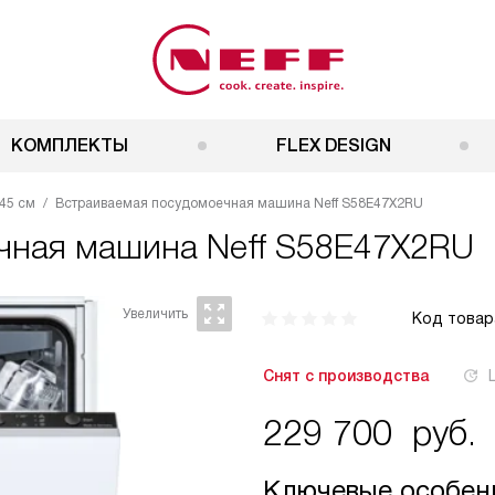
КОМПЛЕКТЫ
FLEX DESIGN
45 см
Встраиваемая посудомоечная машина Neff S58E47X2RU
ечная машина
Neff S58E47X2RU
Код товар
Снят с производства
229 700
руб.
Ключевые особен