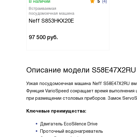
В наличии
5
(4)
Встраиваемая
посудомоечная машина
Neff S853HKX20E
97 500
руб.
Описание модели
S58E47X2RU
Узкая посудомоечная машина Neff S58E47X2RU вм
Функция VarioSpeed сокращает время выполнения ц
при размещении столовых приборов. Замок ServoS
Ключевые преимущества:
Двигатель EcoSilence Drive
Проточный водонагреватель