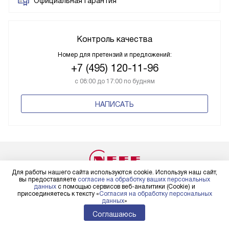
Официальная гарантия
Контроль качества
Номер для претензий и предложений:
+7 (495) 120-11-96
с 08:00 до 17:00 по будням
НАПИСАТЬ
Для работы нашего сайта используются cookie. Используя наш сайт,
вы предоставляете
согласие на обработку ваших персональных
+7 495 929-70-15
данных
с помощью сервисов веб-аналитики (Cookie) и
присоединяетесь к тексту «
Согласия на обработку персональных
данных
»
Пн-Пт:
с 8:00 до 22:00
Соглашаюсь
Сб-Вс:
с 9:00 до 22:00