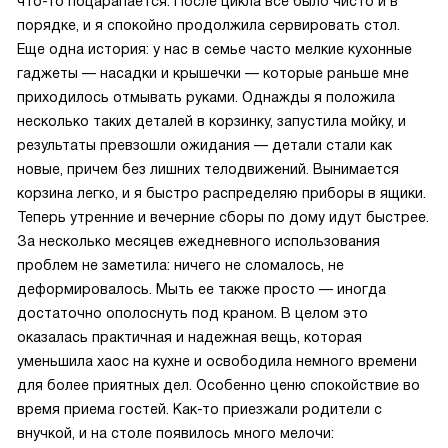
что-то поцарапается. После цикла все было чисто и в
порядке, и я спокойно продолжила сервировать стол.
Еще одна история: у нас в семье часто мелкие кухонные
гаджеты — насадки и крышечки — которые раньше мне
приходилось отмывать руками. Однажды я положила
несколько таких деталей в корзинку, запустила мойку, и
результаты превзошли ожидания — детали стали как
новые, причем без лишних телодвижений. Вынимается
корзина легко, и я быстро распределяю приборы в ящики.
Теперь утренние и вечерние сборы по дому идут быстрее.
За несколько месяцев ежедневного использования
проблем не заметила: ничего не сломалось, не
деформировалось. Мыть ее также просто — иногда
достаточно ополоснуть под краном. В целом это
оказалась практичная и надежная вещь, которая
уменьшила хаос на кухне и освободила немного времени
для более приятных дел. Особенно ценю спокойствие во
время приема гостей. Как-то приезжали родители с
внучкой, и на столе появилось много мелочи: