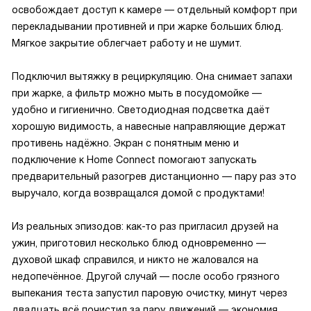
освобождает доступ к камере — отдельный комфорт при
перекладывании противней и при жарке больших блюд.
Мягкое закрытие облегчает работу и не шумит.
Подключил вытяжку в рециркуляцию. Она снимает запахи
при жарке, а фильтр можно мыть в посудомойке —
удобно и гигиенично. Светодиодная подсветка даёт
хорошую видимость, а навесные направляющие держат
противень надёжно. Экран с понятным меню и
подключение к Home Connect помогают запускать
предварительный разогрев дистанционно — пару раз это
выручало, когда возвращался домой с продуктами!
Из реальных эпизодов: как-то раз пригласил друзей на
ужин, приготовил несколько блюд одновременно —
духовой шкаф справился, и никто не жаловался на
недопечённое. Другой случай — после особо грязного
выпекания теста запустил паровую очистку, минут через
двадцать всё почистил за пару движений — экономия