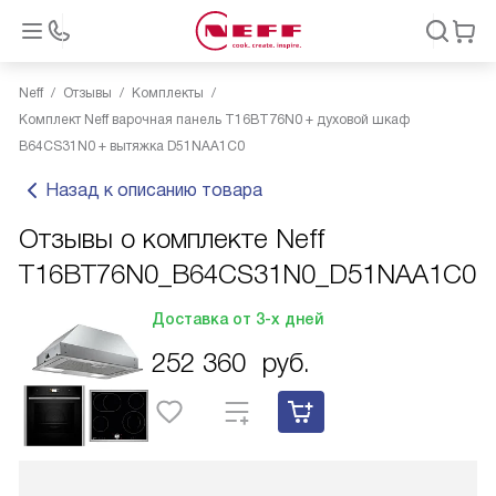
Neff
Отзывы
Комплекты
Комплект Neff варочная панель T16BT76N0 + духовой шкаф
B64CS31N0 + вытяжка D51NAA1C0
Назад к описанию товара
Отзывы о комплекте Neff
T16BT76N0_B64CS31N0_D51NAA1C0
Доставка от 3-х дней
252 360
руб.