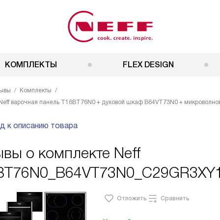
КОМПЛЕКТЫ
FLEX DESIGN
ывы
Комплекты
Neff варочная панель T16BT76N0 + духовой шкаф B64VT73N0 + микроволн
д к описанию товара
вы о комплекте Neff
BT76N0_B64VT73N0_C29GR3XY
Отложить
Сравнить