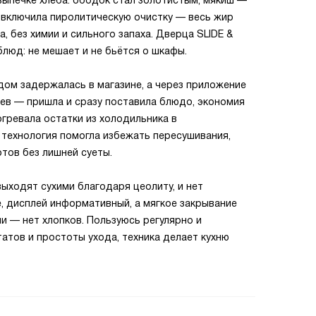
 выпечке хлеба: ободок стал золотистым, мякиш —
 включила пиролитическую очистку — весь жир
, без химии и сильного запаха. Дверца SLIDE &
блюд: не мешает и не бьётся о шкафы.
одом задержалась в магазине, а через приложение
ев — пришла и сразу поставила блюдо, экономия
гревала остатки из холодильника в
 технология помогла избежать пересушивания,
отов без лишней суеты.
ыходят сухими благодаря цеолиту, и нет
, дисплей информативный, а мягкое закрывание
и — нет хлопков. Пользуюсь регулярно и
атов и простоты ухода, техника делает кухню