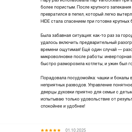
Пару раз использовала пар VarioSteam при
более пористым. После крупного запекания
превратился в пепел, который легко вытерла
HIDE стала спасением при готовке крупных 
Была забавная ситуация: как-то раз за гор
удалось включить предварительный разогр
времени ощутимая! Ещё один случай — разо
микроволновке после работы: инверторная
быстро разморозила котлеты, и ужин был г
Порадовала посудомойка: чашки и бокалы в
неприятных разводов. Управление понятное
дверцы духовки приятно для семьи с детьм
испытываю только удовольствие от результ
спокойнее и удобнее!
01.10.2025