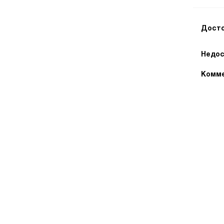
Досто
Недос
Комме