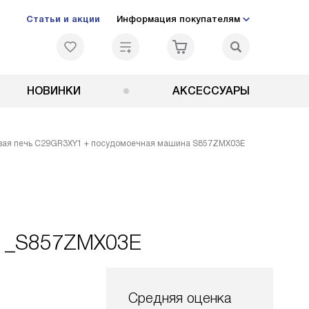
Статьи и акции
Информация покупателям
НОВИНКИ
АКСЕССУАРЫ
овая печь C29GR3XY1 + посудомоечная машина S857ZMX03E
1_S857ZMX03E
Средняя оценка