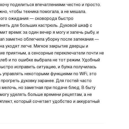
хочу поделиться впечатлениями честно и просто.
жно, чтобы техника помогала, а не мешала.
нного ожидания — сковорода быстро
инять для больших кастрюль. Духовой шкаф с
ит время: за один вечер я могу и запечь рыбу, и
ean заметно облегчила уборку после запекания —
на уходят легче. Мягкое закрытие дверцы и
ие приятным, а сенсорные переключатели почти не
хлеб и по ошибке выбрала не тот режим. Удобный
ыстро исправить ситуацию, и булка получилась
 управлять некоторыми функциями по WiFi, это
 прогреть духовку заранее. Для гостей часто
мелочь, но заметная при подаче блюд. В быту
 могу уделять больше времени рецептам, а не
мплект, который сочетает удобство и аккуратный