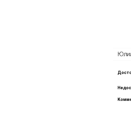
Юли
Досто
Недос
Комме