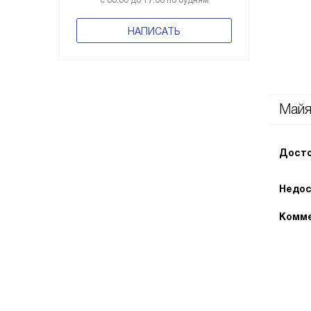
с 08:00 до 17:00 по будням
НАПИСАТЬ
Май
Досто
Недос
Комме