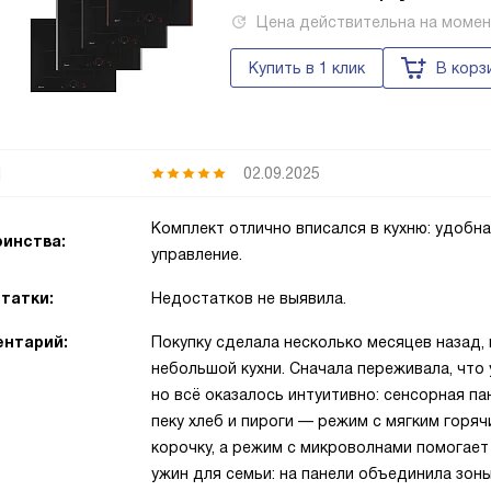
Цена действительна на моме
Купить в 1 клик
В корз
я
02.09.2025
Комплект отлично вписался в кухню: удобна
инства:
управление.
татки:
Недостатков не выявила.
нтарий:
Покупку сделала несколько месяцев назад,
небольшой кухни. Сначала переживала, что
но всё оказалось интуитивно: сенсорная па
пеку хлеб и пироги — режим с мягким горя
корочку, а режим с микроволнами помогает
ужин для семьи: на панели объединила зон