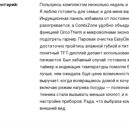
нтарий:
Пользуюсь комплектом несколько недель и 
Я люблю готовить для семьи, и для меня ва
Индукционная панель избавила от постоя
разогревается, а CombiZone удобно объед
функцией CircoTherm и микроволнами эконом
подогреть гарнир. Паровая очистка EasyCl
достаточно пройтись влажной губкой и пят
понятный TFT-дисплей делают использован
пачкаются. Был забавный случай: готовила 
таймер и индикация температуры помогли б
лучше, чем ожидала. Ещё ценю возможность
выручает, когда возвращаюсь домой и хочу
включаю режим нагрева посуды — полезная 
техника стала вызывать меньше хлопот, и я
настройке приборов. Рада, что выбрала ко
внешний вид.