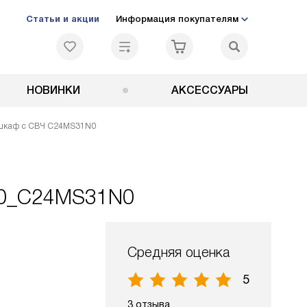
Статьи и акции
Информация покупателям
НОВИНКИ
АКСЕССУАРЫ
й шкаф с СВЧ C24MS31N0
C0_C24MS31N0
Средняя оценка
5
3 отзыва