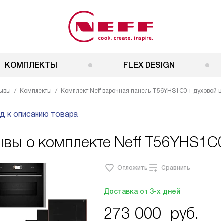
КОМПЛЕКТЫ
FLEX DESIGN
ывы
Комплекты
Комплект Neff варочная панель T56YHS1C0 + духово
д к описанию товара
ывы о комплекте Neff T56YHS1
Отложить
Сравнить
Доставка от 3-х дней
273 000
руб.