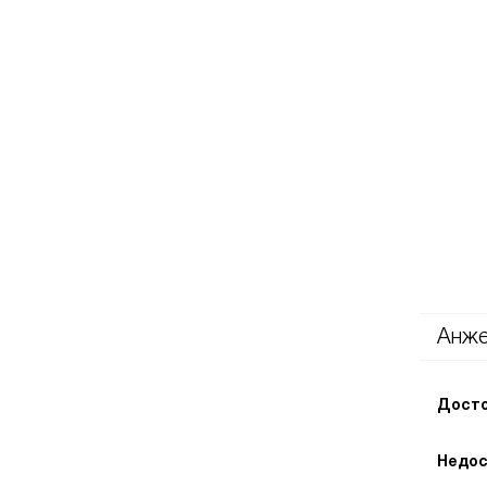
Анже
Досто
Недос