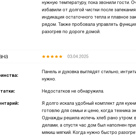
нужную температуру, пока звонили гости. О
избавили от долгой чистки после запекания
индикация остаточного тепла и плавное за
рядом. Также пробовала управлять функци
разогрев по дороге домой.
ана
03.04.2025
Панель и духовка выглядят стильно, интуит
инства:
нужно.
татки:
Недостатков не обнаружила.
нтарий:
Я долго искала удобный комплект для кухни 
готовлю для семьи и ценю, когда техника э
Однажды решила испечь хлеб рано утром: 
делами, а спустя час дом был наполнен пр
мякиш мягкий. Когда нужно быстро разогре