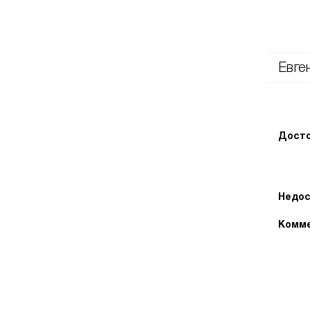
Евге
Досто
Недос
Комме