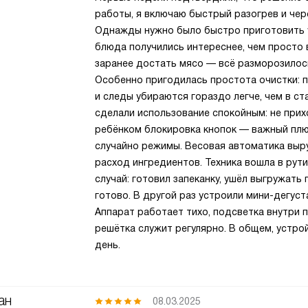
работы, я включаю быстрый разогрев и чере
Однажды нужно было быстро приготовить у
блюда получились интереснее, чем просто 
заранее достать мясо — всё разморозилось
Особенно пригодилась простота очистки: 
и следы убираются гораздо легче, чем в ст
сделали использование спокойным: не прих
ребёнком блокировка кнопок — важный плюс
случайно режимы. Весовая автоматика выру
расход ингредиентов. Техника вошла в рути
случай: готовил запеканку, ушёл выгружать 
готово. В другой раз устроили мини-дегуст
Аппарат работает тихо, подсветка внутри 
решётка служит регулярно. В общем, устр
день.
ан
08.03.2025