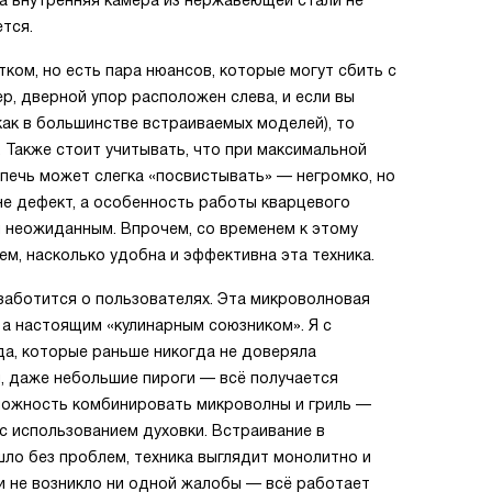
 а внутренняя камера из нержавеющей стали не
ется.
ком, но есть пара нюансов, которые могут сбить с
р, дверной упор расположен слева, и если вы
ак в большинстве встраиваемых моделей), то
 Также стоит учитывать, что при максимальной
печь может слегка «посвистывать» — негромко, но
 не дефект, а особенность работы кварцевого
я неожиданным. Впрочем, со временем к этому
ем, насколько удобна и эффективна эта техника.
заботится о пользователях. Эта микроволновая
 а настоящим «кулинарным союзником». Я с
да, которые раньше никогда не доверяла
, даже небольшие пироги — всё получается
можность комбинировать микроволны и гриль —
с использованием духовки. Встраивание в
ло без проблем, техника выглядит монолитно и
и не возникло ни одной жалобы — всё работает