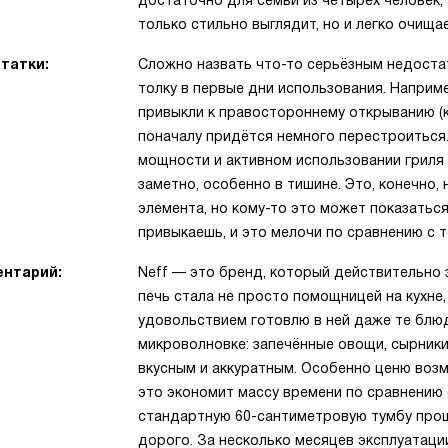
достаточно для семьи из четырёх человек,
только стильно выглядит, но и легко очища
татки:
Сложно назвать что-то серьёзным недостат
толку в первые дни использования. Наприме
привыкли к правостороннему открыванию (к
поначалу придётся немного перестроиться.
мощности и активном использовании гриля 
заметно, особенно в тишине. Это, конечно,
элемента, но кому-то это может показатьс
привыкаешь, и это мелочи по сравнению с т
нтарий:
Neff — это бренд, который действительно 
печь стала не просто помощницей на кухне,
удовольствием готовлю в ней даже те блю
микроволновке: запечённые овощи, сырники
вкусным и аккуратным. Особенно ценю воз
это экономит массу времени по сравнению 
стандартную 60-сантиметровую тумбу прош
дорого. За несколько месяцев эксплуатаци