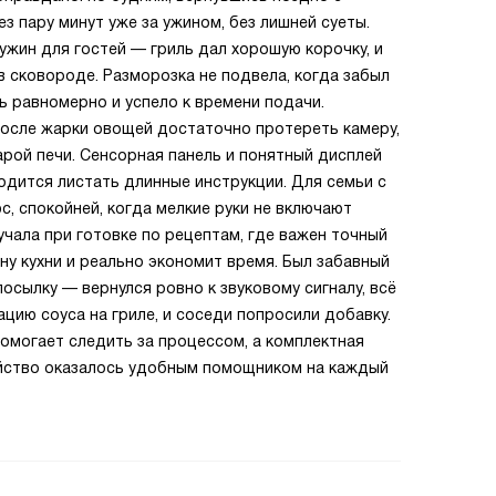
з пару минут уже за ужином, без лишней суеты.
жин для гостей — гриль дал хорошую корочку, и
в сковороде. Разморозка не подвела, когда забыл
 равномерно и успело к времени подачи.
после жарки овощей достаточно протереть камеру,
арой печи. Сенсорная панель и понятный дисплей
одится листать длинные инструкции. Для семьи с
, спокойней, когда мелкие руки не включают
чала при готовке по рецептам, где важен точный
ну кухни и реально экономит время. Был забавный
посылку — вернулся ровно к звуковому сигналу, всё
ацию соуса на гриле, и соседи попросили добавку.
помогает следить за процессом, а комплектная
ойство оказалось удобным помощником на каждый