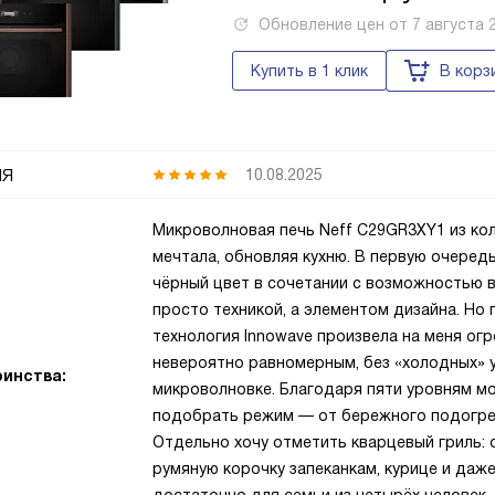
Обновление цен от
7 августа 
Купить в 1 клик
В корз
ия
10.08.2025
Микроволновая печь Neff C29GR3XY1 из кол
мечтала, обновляя кухню. В первую очередь
чёрный цвет в сочетании с возможностью в
просто техникой, а элементом дизайна. Но
технология Innowave произвела на меня ог
невероятно равномерным, без «холодных» у
инства:
микроволновке. Благодаря пяти уровням мо
подобрать режим — от бережного подогрев
Отдельно хочу отметить кварцевый гриль: 
румяную корочку запеканкам, курице и даж