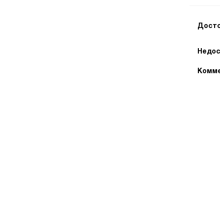
Досто
Недос
Комме