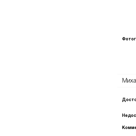
Фотог
Миха
Досто
Недос
Комме