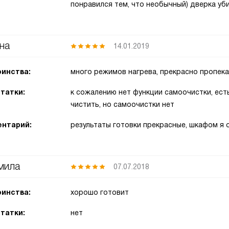
понравился тем, что необычный) дверка уб
на
14.01.2019
инства:
много режимов нагрева, прекрасно пропек
татки:
к сожалению нет функции самоочистки, есть
чистить, но самоочистки нет
нтарий:
результаты готовки прекрасные, шкафом я 
мила
07.07.2018
инства:
хорошо готовит
татки:
нет