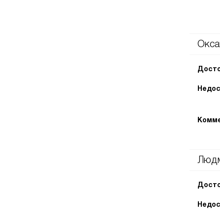
Окса
Досто
Недос
Комме
Люд
Досто
Недос