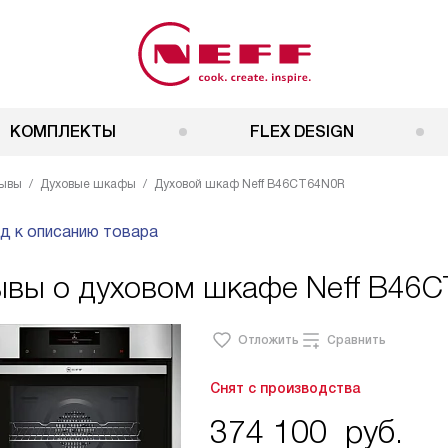
КОМПЛЕКТЫ
FLEX DESIGN
ывы
Духовые шкафы
Духовой шкаф Neff B46CT64N0R
д к описанию товара
ывы о духовом шкафе Neff B46
Отложить
Сравнить
Снят с производства
374 100
руб.