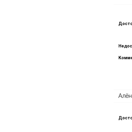
Досто
Недос
Комме
Алён
Досто