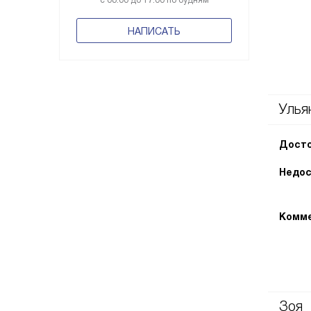
с 08:00 до 17:00 по будням
НАПИСАТЬ
Улья
Досто
Недос
Комме
Зоя