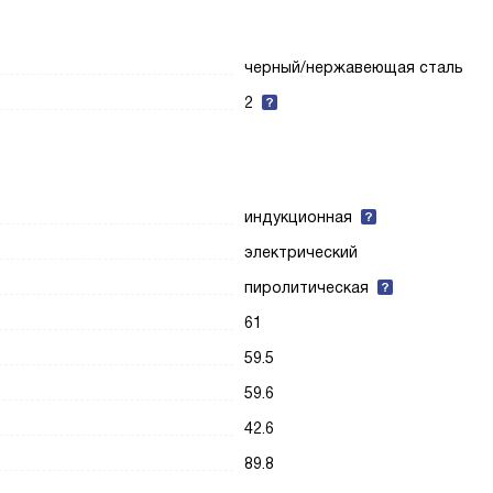
черный/нержавеющая сталь
2
индукционная
электрический
пиролитическая
61
59.5
59.6
42.6
89.8