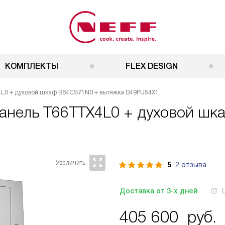
КОМПЛЕКТЫ
FLEX DESIGN
4L0 + духовой шкаф B64CS71N0 + вытяжка D49PU54X1
 панель T66TTX4L0 + духовой ш
5
2 отзыва
Доставка от 3-х дней
405 600
руб.