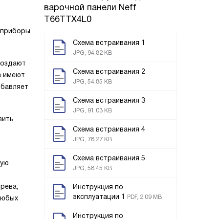
варочной панели
Neff
T66TTX4L0
и приборы
Схема встраивания 1
JPG, 94.82 KB
создают
Схема встраивания 2
а имеют
JPG, 54.85 KB
обавляет
Схема встраивания 3
JPG, 91.03 KB
вить
Схема встраивания 4
JPG, 78.27 KB
Схема встраивания 5
ную
JPG, 58.45 KB
рева,
Инструкция по
эксплуатации 1
PDF, 2.09 MB
любых
Инструкция по