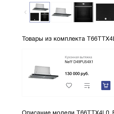
Товары из комплекта
T66TTX4
Кухонная вытяжка
Neff D49PU54X1
130 000
руб.
Описание модели
T66TTX4L0_