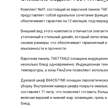
Комплект Neff, состоящий из варочной панели T6
представляет собой идеальное сочетание функцио
обеспечивают гарантию на 12 месяцев, подтверж
Внешний вид этого комплекта отличается элегант
утонченный и стильный дизайн, который легко впи
схожие размеры, что обеспечивает гармоничный и
изысканности и прочности.
Варочная панель T66TTX4L0 оснащена индукционно
несколько блюд одновременно. Индукционная техн
температуры, а зоны FlexZone позволяют использо
Духовой шкаф B64CS71N0 оснащен пиролитической
уборку. Внутренняя камера шкафа покрыта эмалью,
составляет 71 литр, что позволяет готовить боль
включая верхний и нижний жар, конвекцию, гриль 
блюд.