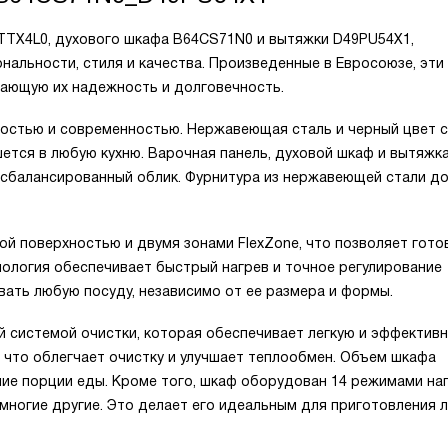
6TTX4L0, духового шкафа B64CS71N0 и вытяжки D49PU54X1,
нальности, стиля и качества. Произведенные в Евросоюзе, эт
дающую их надежность и долговечность.
ностью и современностью. Нержавеющая сталь и черный цвет 
шется в любую кухню. Варочная панель, духовой шкаф и вытяжк
 сбалансированный облик. Фурнитура из нержавеющей стали д
й поверхностью и двумя зонами FlexZone, что позволяет гото
ология обеспечивает быстрый нагрев и точное регулирование
вать любую посуду, независимо от ее размера и формы.
 системой очистки, которая обеспечивает легкую и эффектив
 что облегчает очистку и улучшает теплообмен. Объем шкафа
шие порции еды. Кроме того, шкаф оборудован 14 режимами наг
и многие другие. Это делает его идеальным для приготовления 