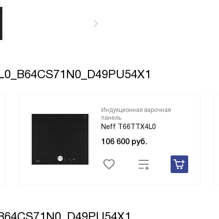
L0_B64CS71N0_D49PU54X1
Индукционная варочная
панель
Neff T66TTX4L0
106 600
руб.
B64CS71N0_D49PU54X1