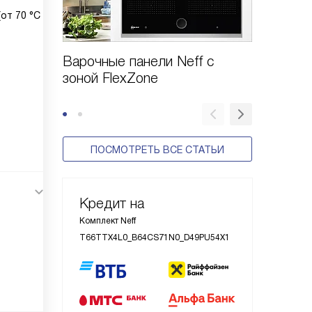
от 70 °C
Варочные панели Neff с
Комплек
зоной FlexZone
— идеа
дизайн
ПОСМОТРЕТЬ ВСЕ СТАТЬИ
Кредит на
Комплект Neff
T66TTX4L0_B64CS71N0_D49PU54X1