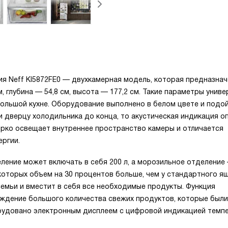
 Neff KI5872FE0 — двухкамерная модель, которая предназнач
, глубина — 54,8 см, высота — 177,2 см. Такие параметры униве
большой кухне. Оборудование выполнено в белом цвете и подо
и дверцу холодильника до конца, то акустическая индикация о
ярко освещает внутреннее пространство камеры и отличается
ргии.
ление может включать в себя 200 л, а морозильное отделение 
которых объем на 30 процентов больше, чем у стандартного ящ
емьи и вместит в себя все необходимые продукты. Функция
ждение большого количества свежих продуктов, которые были
рудовано электронным дисплеем с цифровой индикацией темп