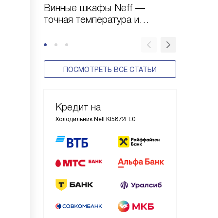
Винные шкафы Neff —
Выбор 
точная температура и
параме
безупречный уход за
коллекцией напитков
ПОСМОТРЕТЬ ВСЕ СТАТЬИ
Кредит на
Холодильник Neff KI5872FE0