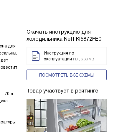
Скачать инструкцию для
холодильника
Neff KI5872FE0
ена для
рсальны,
Инструкция по
эксплуатации
PDF, 6.33 MB
йдет
повестит
ПОСМОТРЕТЬ ВСЕ СХЕМЫ
Товар участвует в рейтинге
— 70 л.
ика.
ературы.