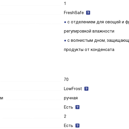
1
FreshSafe
с отделением для овощей и ф
регулировкой влажности
с волнистым дном, защищаю
продукты от конденсата
70
LowFrost
ии
ручная
Есть
2
Есть