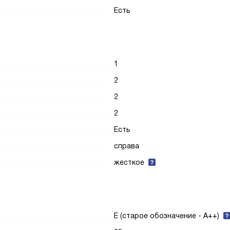
Есть
1
2
2
2
Есть
справа
жесткое
E (старое обозначение - A++)