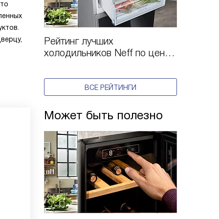
это
ленных
уктов.
верцу,
Рейтинг лучших
холодильников Neff по цене
и качеству в 2025 году
ВСЕ РЕЙТИНГИ
Может быть полезно