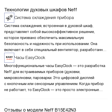
Технологии духовых шкафов Neff
Система охлаждения прибора
Система охлаждения, встроенная в духовой шкаф,
представляет собой высокоэффективное решение,
которое призвано обеспечить максимальную
безопасность и надежность при использовании. Она
включает в себя специальный вентилятор, разработанный
для эффективного удаления горячего воздуха из камеры
Часы EasyClock
духовки. Этот процесс осуществляется через передние
Многофункциональные часы EasyClock — это разработка
решетки, что предотвращает перегрев внешних
Neff для встраиваемых приборов (духовки,
поверхностей. Это имеет важное значение, так как
микроволновки, пароварки. Это цифровой дисплей
защищает не только мебель и окружающие предметы
с кнопочным или сенсорным управлением. Когда прибор
от повреждений, которые могут возникнуть из-за слишком
не работает, то EasyClock — это просто электронные
высокой температуры, но и предотвращает повреждение
часы, на которых отображается время. Во время
панели управления.
приготовления блюд с их помощью можно настроить
таймер (со звуковым сигналом, без него или
Отзывы о модели Neff B15E42N3