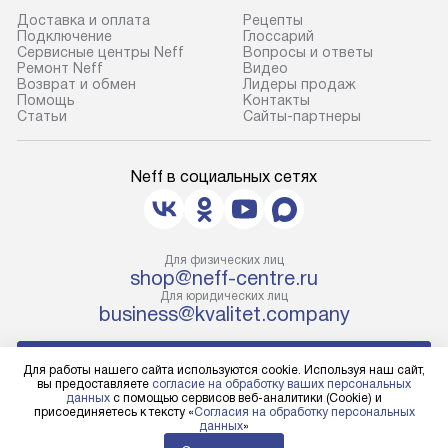
Доставка и оплата
Рецепты
доставки доставит упакованный
предполагают н
Подключение
Глоссарий
прибор до подъезда. Если
установленной р
Сервисные центры Neff
Вопросы и ответы
Ремонт Neff
Видео
требуется переместить прибор
к водопроводу, 
Возврат и обмен
Лидеры продаж
до двери квартиры или до места
точке слива, в з
Помощь
Контакты
Статьи
Сайты-партнеры
установки, пожалуйста,
от категории те
предварительно уточните это
подключение пр
с менеджером. За данную услугу
упаковки и тран
Neff в социальных сетях
взимается дополнительная плата.
креплений, при 
Важно учесть, что если габариты
и соединение от
прибора не позволяют пронести
Техника монтиру
Для физических лиц
чего через дверной проем,
нишу или на зар
shop@neff-centre.ru
то сотрудники транспортной
предусмотренно
Для юридических лиц
службы не могут демонтировать
с проверкой по 
business@kvalitet.company
дверцы, ручки или другие
подключается к
выступающие элементы, так как это
коммуникациям.
НАПИСАТЬ РУКОВОДСТВУ
Для работы нашего сайта используются cookie. Используя наш сайт,
может привести к отказу
первый запуск и 
вы предоставляете
согласие на обработку ваших персональных
данных
с помощью сервисов веб-аналитики (Cookie) и
в гарантийном ремонте в будущем.
консультация по
Политика конфиденциальности
присоединяетесь к тексту «
Согласия на обработку персональных
данных
»
Перед заказом удостоверьтесь, что
В стандартную у
Условия продажи