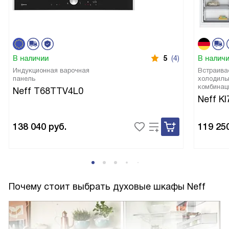
В наличии
5
(4)
В налич
Индукционная варочная
Встраива
панель
холодиль
комбинац
Neff T68TTV4L0
Neff K
138 040
руб.
119 25
Почему стоит выбрать духовые шкафы Neff