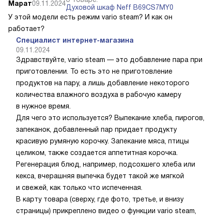
Марат
09.11.2024
Духовой шкаф Neff B69CS7MY0
У этой модели есть режим vario steam? И как он
работает?
Специалист интернет-магазина
09.11.2024
Здравствуйте, vario steam — это добавление пара при
приготовлении. То есть это не приготовление
продуктов на пару, а лишь добавление некоторого
количества влажного воздуха в рабочую камеру
в нужное время.
Для чего это используется? Выпекание хлеба, пирогов,
запеканок, добавленный пар придает продукту
красивую румяную корочку. Запекание мяса, птицы
целиком, также создается аппетитная корочка.
Регенерация блюд, например, подсохшего хлеба или
кекса, вчерашняя выпечка будет такой же мягкой
и свежей, как только что испеченная.
В карту товара (сверху, где фото, третье, и внизу
страницы) прикреплено видео о функции vario steam,