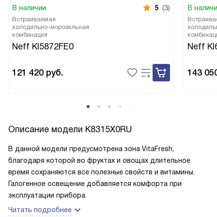
В наличии
5
(3)
В налич
Встраиваемая
Встраива
холодильно-морозильная
холодиль
комбинация
комбинац
Neff KI5872FE0
Neff K
121 420
руб.
143 05
Описание модели
K8315X0RU
В данной модели предусмотрена зона VitaFresh,
благодаря которой во фруктах и овощах длительное
время сохраняются все полезные свойств и витамины.
Галогенное освещение добавляется комфорта при
эксплуатации прибора.
Читать подробнее