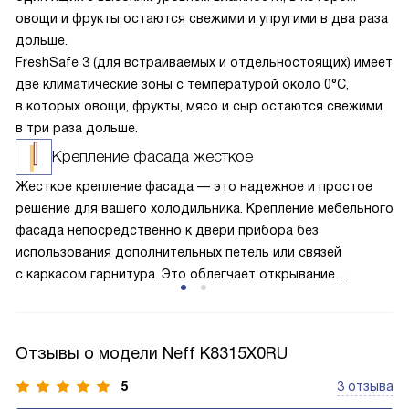
овощи и фрукты остаются свежими и упругими в два раза
дольше.
FreshSafe 3 (для встраиваемых и отдельностоящих) имеет
две климатические зоны с температурой около 0°C,
в которых овощи, фрукты, мясо и сыр остаются свежими
в три раза дольше.
Крепление фасада жесткое
Жесткое крепление фасада — это надежное и простое
решение для вашего холодильника. Крепление мебельного
фасада непосредственно к двери прибора без
использования дополнительных петель или связей
с каркасом гарнитура. Это облегчает открывание
и закрывание, обеспечивает высокую надежность
и долговечность, предотвращая появление
нежелательных зазоров в течение долгого времени,
Отзывы о модели Neff K8315X0RU
а также снижая вероятность износа. Кроме того, это
решение не ограничивает угол открывания двери, делая
5
3 отзыва
использование вашего холодильника максимально