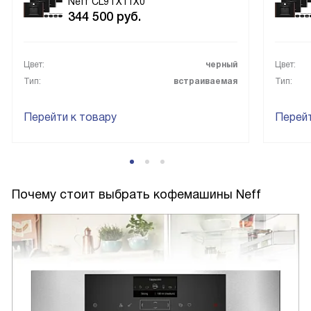
Neff CL9TX11X0
344 500
руб.
Цвет:
черный
Цвет:
Тип:
встраиваемая
Тип:
Перейти к товару
Перейт
Почему стоит выбрать кофемашины Neff