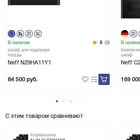
В наличии
5
(3)
В налич
Шкаф для подогрева
Компактн
посуды
шкаф
Neff N29HA11Y1
Neff C
84 500
руб.
169 00
С этим товаром сравнивают
Кофемашина