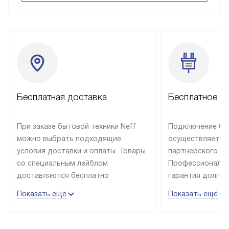
Бесплатная доставка
Бесплатное п
При заказе бытовой техники Neff
Подключение быт
можно выбрать подходящие
осуществляется
условия доставки и оплаты. Товары
партнерского се
со специальным лейблом
Профессиональн
доставляются бесплатно
гарантия долгой
в пределах Москвы и МКАД
эксплуатации те
Показать ещё
Показать ещё
до подъезда, отдельная доставка
и Санкт-Петербу
доставка аксессуаров
со специальным
не предусмотрена. Выезд за МКАД
подключается б