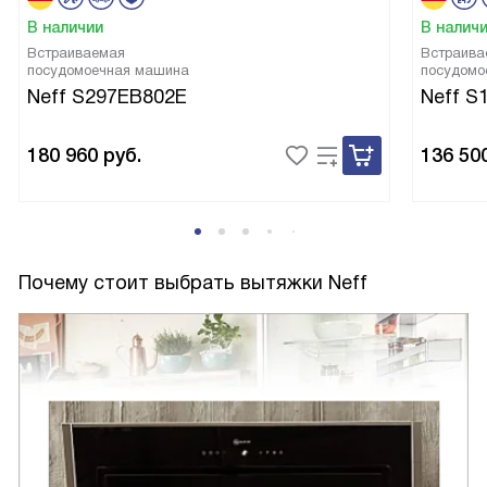
В наличии
В налич
Встраиваемая
Встраива
посудомоечная машина
посудомо
Neff S297EB802E
Neff S
180 960
руб.
136 50
Почему стоит выбрать вытяжки Neff