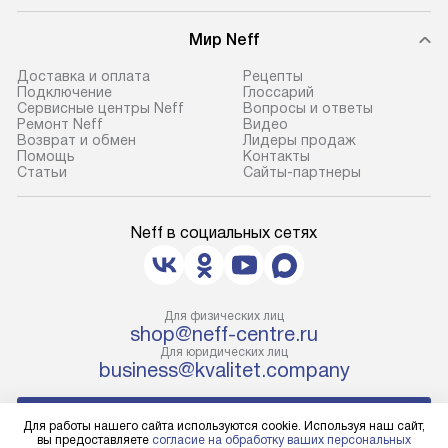
В оговоренный день служба
Готовые коммун
Мир Neff
доставки доставит упакованный
предполагают н
Доставка и оплата
Рецепты
прибор до подъезда. Если
установленной р
Подключение
Глоссарий
Сервисные центры Neff
Вопросы и ответы
требуется переместить прибор
к водопроводу, 
Ремонт Neff
Видео
до двери квартиры или до места
точке слива, в з
Возврат и обмен
Лидеры продаж
Помощь
Контакты
установки, пожалуйста,
от категории те
Статьи
Сайты-партнеры
предварительно уточните это
подключение пр
с менеджером. За данную услугу
упаковки и тран
взимается дополнительная плата.
креплений, при 
Neff в социальных сетях
Важно учесть, что если габариты
и соединение от
прибора не позволяют пронести
Техника монтиру
чего через дверной проем,
нишу или на зар
Для физических лиц
то сотрудники транспортной
предусмотренно
shop@neff-centre.ru
службы не могут демонтировать
с проверкой по 
Для юридических лиц
business@kvalitet.company
дверцы, ручки или другие
подключается к
выступающие элементы, так как это
коммуникациям.
НАПИСАТЬ РУКОВОДСТВУ
может привести к отказу
первый запуск и 
Для работы нашего сайта используются cookie. Используя наш сайт,
вы предоставляете
согласие на обработку ваших персональных
в гарантийном ремонте в будущем.
консультация по