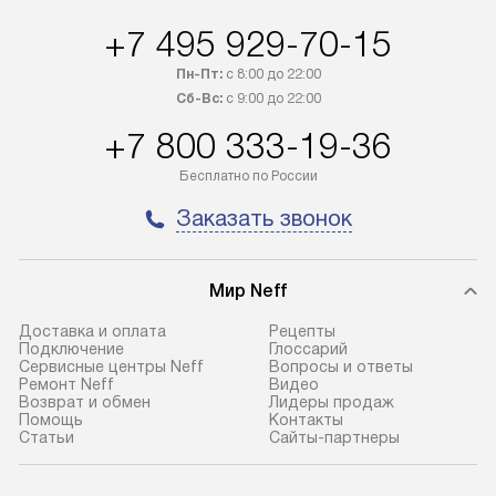
отгружен покупателю в течение
Стоимость допо
+7 495 929-70-15
трех дней. Доставка в Санкт-
по монтажу опре
Петербург и другие регионы
прайсу. На выпо
Пн-Пт:
с 8:00 до 22:00
осуществляется через
предоставляетс
Сб-Вс:
с 9:00 до 22:00
транспортную компанию. После
материалы пред
+7 800 333-19-36
100% предоплаты мы бесплатно
гарантия в течен
доставляем заказ
Профессиональ
Бесплатно по России
до представительства
и регулярное об
Заказать звонок
транспортной компании в городе
обеспечивают д
Москва. Пожалуйста, уточняйте
и эффективное 
условия доставки у менеджера при
техники, предо
Мир Neff
оформлении заказа.
возможные ошибк
Доставка и оплата
Рецепты
Подключение
Глоссарий
Сервисные центры Neff
Вопросы и ответы
Ремонт Neff
Видео
Возврат и обмен
Лидеры продаж
Помощь
Контакты
Статьи
Сайты-партнеры