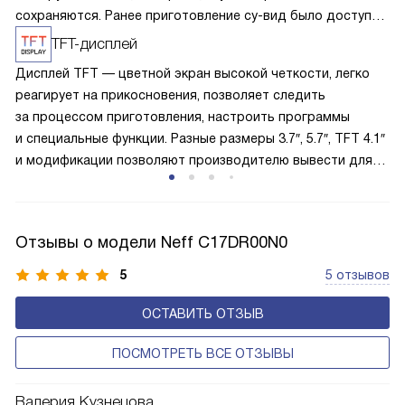
сохраняются. Ранее приготовление су-вид было доступно
только в ресторанах высокой кухни.
TFT-дисплей
Дисплей TFT — цветной экран высокой четкости, легко
реагирует на прикосновения, позволяет следить
за процессом приготовления, настроить программы
и специальные функции. Разные размеры 3.7″, 5.7″, TFT 4.1″
и модификации позволяют производителю вывести для
удобства пользователя как можно большее количество
опций, быстрый доступ к которым упрощает управление.
Отзывы о модели Neff C17DR00N0
5
5 отзывов
ОСТАВИТЬ ОТЗЫВ
ПОСМОТРЕТЬ ВСЕ ОТЗЫВЫ
Валерия Кузнецова