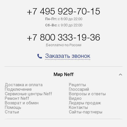
трех дней. Доставка в Санкт-
по монтажу опре
+7 495 929-70-15
Петербург и другие регионы
прайсу. На выпо
Пн-Пт:
с 8:00 до 22:00
осуществляется через
предоставляетс
Сб-Вс:
с 9:00 до 22:00
транспортную компанию. После
материалы пред
100% предоплаты мы бесплатно
гарантия в течен
+7 800 333-19-36
доставляем заказ
Профессиональ
Бесплатно по России
до представительства
и регулярное об
транспортной компании в городе
обеспечивают д
Заказать звонок
Москва. Пожалуйста, уточняйте
и эффективное 
условия доставки у менеджера при
техники, предо
оформлении заказа.
возможные ошибк
Мир Neff
Доставка и оплата
Рецепты
В оговоренный день служба
Готовые коммун
Подключение
Глоссарий
доставки доставит упакованный
предполагают н
Сервисные центры Neff
Вопросы и ответы
Ремонт Neff
Видео
прибор до подъезда. Если
установленной р
Возврат и обмен
Лидеры продаж
требуется переместить прибор
к водопроводу, 
Помощь
Контакты
Статьи
Сайты-партнеры
до двери квартиры или до места
точке слива, в з
установки, пожалуйста,
от категории те
предварительно уточните это
подключение пр