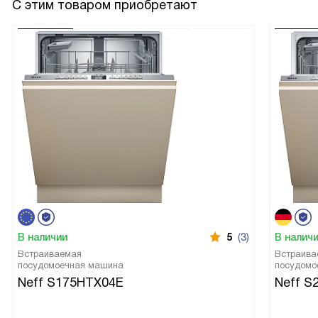
С этим товаром приобретают
В наличии
5
(3)
В налич
Встраиваемая
Встраива
посудомоечная машина
посудомо
Neff S175HTX04E
Neff S