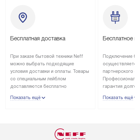
Бесплатная доставка
Бесплатное п
При заказе бытовой техники Neff
Подключение быт
можно выбрать подходящие
осуществляется
условия доставки и оплаты. Товары
партнерского се
со специальным лейблом
Профессиональн
доставляются бесплатно
гарантия долгой
в пределах Москвы и МКАД
эксплуатации те
Показать ещё
Показать ещё
до подъезда, отдельная доставка
и Санкт-Петербу
доставка аксессуаров
со специальным
не предусмотрена. Выезд за МКАД
подключается б
оплачивается дополнительно. Если
мастера за МКА
товар в наличии, он может быть
за дополнительн
отгружен покупателю в течение
Стоимость допо