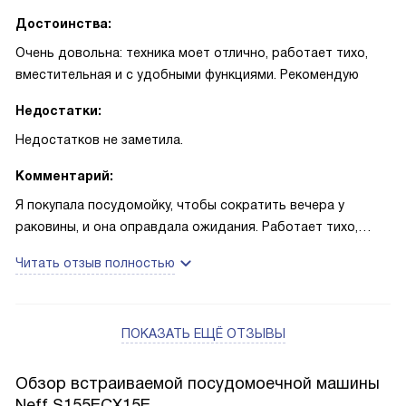
Достоинства:
Очень довольна: техника моет отлично, работает тихо,
вместительная и с удобными функциями. Рекомендую
Недостатки:
Недостатков не заметила.
Комментарий:
Я покупала посудомойку, чтобы сократить вечера у
раковины, и она оправдала ожидания. Работает тихо,
почти не отвлекает, и это важно в маленькой квартире.
Читать отзыв полностью
Вместимость на 14 комплектов действительно спасает:
после семейного обеда мне не нужно бегать с тарелками
по дому. Режимы простые, управление понятное, кнопки не
ПОКАЗАТЬ ЕЩЁ ОТЗЫВЫ
привлекают лишнего внимания. TimeLight подсказывает,
сколько осталось — удобно, когда устройство скрыто в
шкафу.
Обзор встраиваемой посудомоечной машины
Neff S155ECX15E