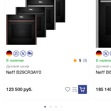
В целом я рада покупке: она экономит время, делает
уборку менее утомительной и даёт уверенность в
результате. Впечатления положительные, пользуюсь с
удовольствием!
В наличии
5
(3)
В налич
Духовой шкаф
Духовой
Neff B29CR3AY0
Neff B
123 500
руб.
185 14