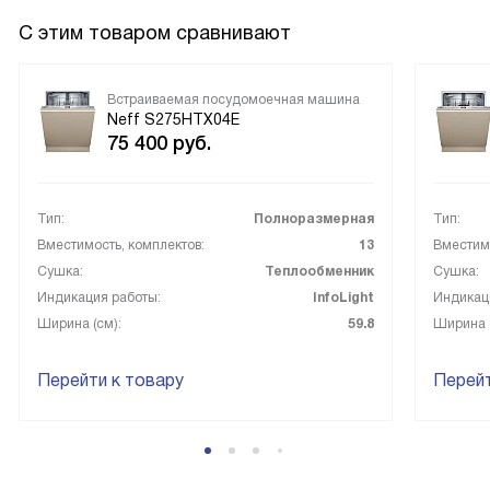
С этим товаром сравнивают
Встраиваемая посудомоечная машина
Neff S275HTX04E
75 400
руб.
Тип:
Полноразмерная
Тип:
Вместимость, комплектов:
13
Вместимо
Сушка:
Теплообменник
Сушка:
Индикация работы:
InfoLight
Индикац
Ширина (см):
59.8
Ширина (
Перейти к товару
Перейт