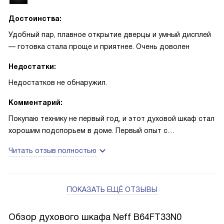
Достоинства:
Удобный пар, плавное открытие дверцы и умный дисплей
— готовка стала проще и приятнее. Очень доволен
Недостатки:
Недостатков не обнаружил.
Комментарий:
Покупаю технику не первый год, и этот духовой шкаф стал
хорошим подспорьем в доме. Первый опыт с
приготовлением на пару оказался впечатляющим: рыба
Читать отзыв полностью
получилась сочной, тесто поднялось лучше, чем раньше.
Открывающаяся дверца SLIDE & HIDE экономит место и не
пугает детей — удобно, когда маленький сын носится по
ПОКАЗАТЬ ЕЩЁ ОТЗЫВЫ
кухне. После семейного ужина оценил паровую очистку
EasyClean — жир отошёл проще, чем от старой плиты, и я
тратил меньше времени на мытьё. Функция CircoTherm
Обзор духового шкафа Neff B64FT33N0