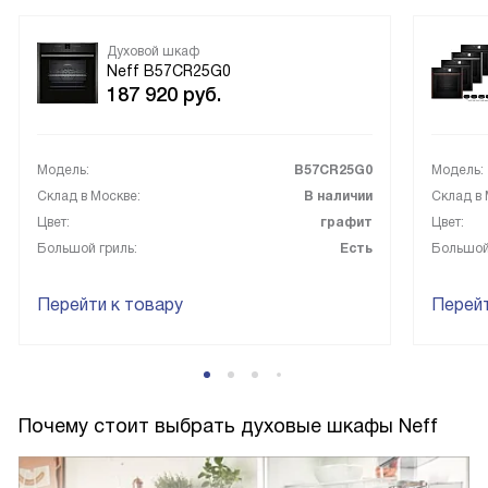
Духовой шкаф
Neff B57CR25G0
187 920
руб.
Модель:
B57CR25G0
Модель:
Склад в Москве:
В наличии
Склад в 
Цвет:
графит
Цвет:
Большой гриль:
Есть
Большой
Перейти к товару
Перейт
Почему стоит выбрать духовые шкафы Neff