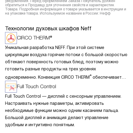
уведомления. Перед оформлением Заказа Покупатель должен
обратиться к Продавцу для уточнения свойств и характеристик
Товара. Подробная информация о товаре указывается в инструкции и
на упаковке товара. Используемое название в России: Нефф
Технологии духовых шкафов Neff
CIRCO THERM®
Уникальная разработка NEFF. При этой системе
циркуляции воздуха горячие потоки с большой скоростью
обтекают поверхность готовых блюд, поэтому можно
готовить разные продукты на трех уровнях
®
одновременно. Конвекция CIRCO THERM
обеспечивает
следующий эффект: быстрое запекание пор при
Full Touch Control
обжаривании и выпекании, сохранение сока, витаминов
Full Touch Control — дисплей с сенсорным управлением.
и аромата. Благодаря эффективному использования жара
Настраивать нужные параметры, активировать
достаточно разогреть духовку на 160-190 градусов, что
необходимые функции можно одним касанием пальца.
значительно уменьшает загрязнение внутренней камеры
Большой дисплей и анимация делают управление
жировыми брызгами.
удобным и интуитивно понятным.