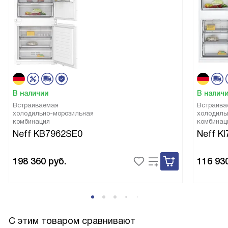
дети помогают выкладывать ингредиенты, а я легко
управляюсь с таймером и мягким.
В наличии
В налич
Встраиваемая
Встраива
холодильно-морозильная
холодиль
комбинация
комбинац
Neff KB7962SE0
Neff K
198 360
руб.
116 93
С этим товаром сравнивают