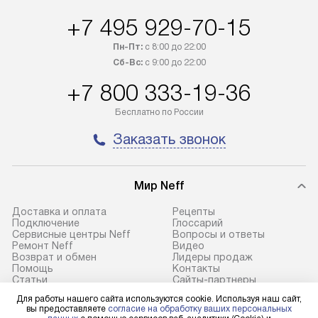
отгружен покупателю в течение
Стоимость допо
+7 495 929-70-15
трех дней. Доставка в Санкт-
по монтажу опре
Петербург и другие регионы
прайсу. На выпо
Пн-Пт:
с 8:00 до 22:00
осуществляется через
предоставляетс
Сб-Вс:
с 9:00 до 22:00
транспортную компанию. После
материалы пред
+7 800 333-19-36
100% предоплаты мы бесплатно
гарантия в течен
доставляем заказ
Профессиональ
Бесплатно по России
до представительства
и регулярное об
Заказать звонок
транспортной компании в городе
обеспечивают д
Москва. Пожалуйста, уточняйте
и эффективное 
условия доставки у менеджера при
техники, предо
Мир Neff
оформлении заказа.
возможные ошибк
Доставка и оплата
Рецепты
В оговоренный день служба
Готовые коммун
Подключение
Глоссарий
Сервисные центры Neff
Вопросы и ответы
доставки доставит упакованный
предполагают н
Ремонт Neff
Видео
прибор до подъезда. Если
установленной р
Возврат и обмен
Лидеры продаж
Помощь
Контакты
требуется переместить прибор
к водопроводу, 
Статьи
Сайты-партнеры
до двери квартиры или до места
точке слива, в з
Для работы нашего сайта используются cookie. Используя наш сайт,
установки, пожалуйста,
от категории те
вы предоставляете
согласие на обработку ваших персональных