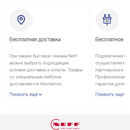
Бесплатная доставка
Бесплатное п
При заказе бытовой техники Neff
Подключение быт
можно выбрать подходящие
осуществляется
условия доставки и оплаты. Товары
партнерского се
со специальным лейблом
Профессиональн
доставляются бесплатно
гарантия долгой
в пределах Москвы и МКАД
эксплуатации те
Показать ещё
Показать ещё
до подъезда, отдельная доставка
и Санкт-Петербу
доставка аксессуаров
со специальным
не предусмотрена. Выезд за МКАД
подключается б
оплачивается дополнительно. Если
мастера за МКА
товар в наличии, он может быть
за дополнительн