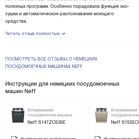
успокаивает, а режим Machine Care помогает держать
полезных программ. Особенно порадовала функция эко-
машину в порядке без лишних заморочек
сушки и автоматическое распознавание моющего
средства.
Читать отзыв полностью
ПОСМОТРЕТЬ ВСЕ ОТЗЫВЫ
О НЕМЕЦКИХ
ПОСУДОМОЕЧНЫХ МАШИНАХ NEFF
Инструкции для немецких посудомоечных
машин Neff
Встраиваемая
Встраиваемая
посудомоечная машина
посудомоечна
Neff S147ZCS35E
Neff S155EC
Инструкция по эксплуатации
Инструкция по эк