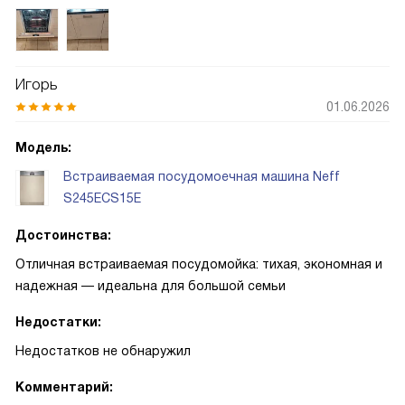
только чашку кофе и улыбку гостей. Особенно ценю, что
она тихая — даже когда запускаю ночью, никто из
домочадцев не просыпается. Это здорово для семьи с
маленьким ребёнком. Ещё нравится третий уровень для
Игорь
столовых приборов: ложки и ножи аккуратно
01.06.2026
расположены, и их не нужно переставлять вручную!
Управление через приложение удобно, когда я на работе
Модель:
и хочу запустить программу до прихода домой! Сушка с
Встраиваемая посудомоечная машина Neff
цеолитом действительно работает — бокалы из чашек
S245ECS15E
выходят без разводов и готовы к использованию сразу
Достоинства:
Отличная встраиваемая посудомойка: тихая, экономная и
надежная — идеальна для большой семьи
Недостатки:
Недостатков не обнаружил
Комментарий: