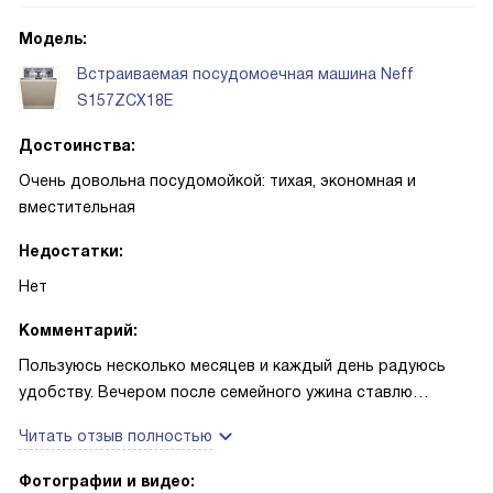
Модель:
Встраиваемая посудомоечная машина Neff
S157ZCX18E
Достоинства:
Очень довольна посудомойкой: тихая, экономная и
вместительная
Недостатки:
Нет
Комментарий:
Пользуюсь несколько месяцев и каждый день радуюсь
удобству. Вечером после семейного ужина ставлю
загрузку, а утром посуда сухая и блестящая — люблю этот
Читать отзыв полностью
момент. Однажды устроили большой обед с гостями, и
она спокойно справилась с массой тарелок, оставив мне
Фотографии и видео: