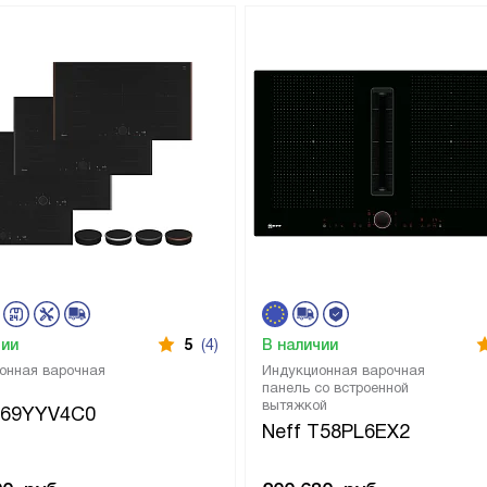
чии
5
(4)
В наличии
онная варочная
Индукционная варочная
панель со встроенной
вытяжкой
T69YYV4C0
Neff T58PL6EX2