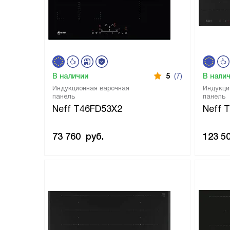
В наличии
5
(7)
В нали
Индукционная варочная
Индукци
панель
панель
Neff T46FD53X2
Neff 
73 760
руб.
123 5