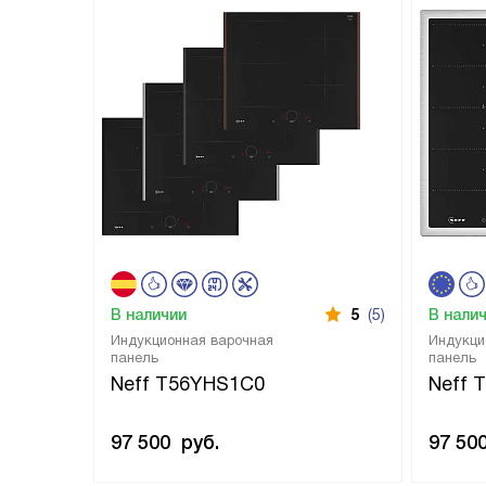
В наличии
5
(5)
В нали
Индукционная варочная
Индукци
панель
панель
Neff T56YHS1C0
Neff 
97 500
руб.
97 50