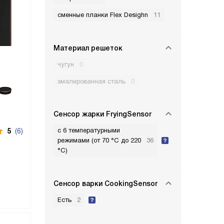
сменные планки Flex Desighn
11
Материал решеток
чугун
0
эмалированная сталь
0
Сенсор жарки FryingSensor
с 6 температурными
5
(6)
режимами (от 70 °C до 220
36
°C)
Сенсор варки CookingSensor
Есть
2