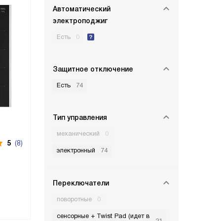
Автоматический
электроподжиг
Есть
0
Защитное отключение
Есть
74
Тип управления
механический
0
5
(8)
электронный
74
Переключатели
поворотные
0
сенсорные + Twist Pad (идет в
21