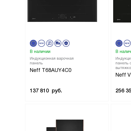
В наличии
В нали
Индукционная варочная
Индукци
панель
панель 
вытяжко
Neff T68AUY4C0
Neff 
137 810
руб.
256 3