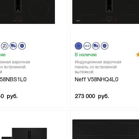
чии
В наличии
онная варочная
Индукционная варочная
со встроенной
панель со встроенной
й
вытяжкой
V58NBS1L0
Neff V58NHQ4L0
50
руб.
273 000
руб.