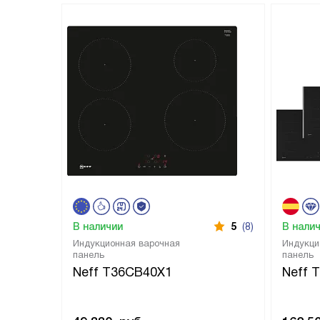
В наличии
5
(8)
В нали
Индукционная варочная
Индукци
панель
панель
Neff T36CB40X1
Neff 