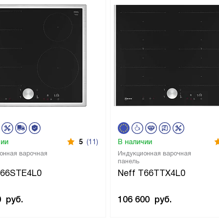
чии
5
(11)
В наличии
онная варочная
Индукционная варочная
панель
T66STE4L0
Neff T66TTX4L0
0
руб.
106 600
руб.