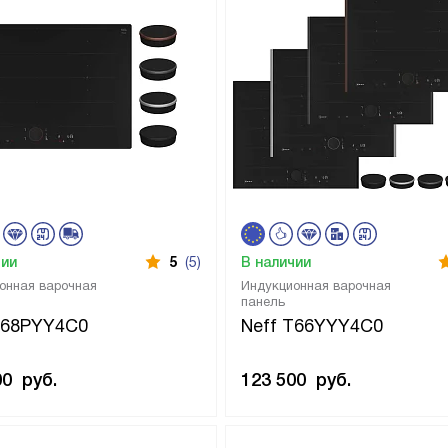
чии
5
(5)
В наличии
онная варочная
Индукционная варочная
панель
T68PYY4C0
Neff T66YYY4C0
00
руб.
123 500
руб.