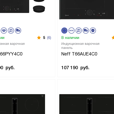
чии
5
(6)
В наличии
онная варочная
Индукционная варочная
панель
T66PYY4C0
Neff T66AUE4C0
00
руб.
107 190
руб.