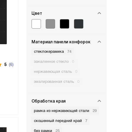
Цвет
Материал панели конфорок
стеклокерамика
74
закаленное стекло
0
5
(6)
нержавеющая сталь
0
эмалированная сталь
0
Обработка края
рамка из нержавеющей стали
29
скошенный передний край
7
без рамки
25