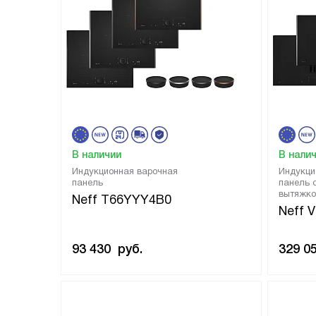
В наличии
В нали
Индукционная варочная
Индукци
панель
панель 
вытяжко
Neff T66YYY4B0
Neff 
93 430
руб.
329 0