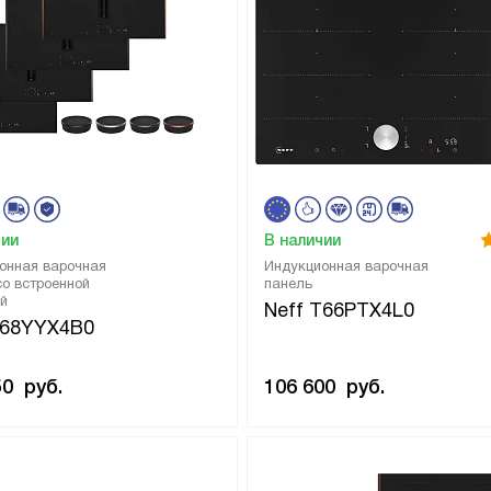
чии
В наличии
онная варочная
Индукционная варочная
со встроенной
панель
й
Neff T66PTX4L0
V68YYX4B0
50
руб.
106 600
руб.