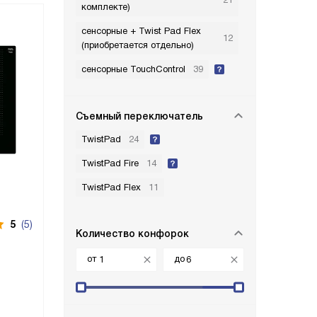
комплекте)
сенсорные + Twist Pad Flex
12
(приобретается отдельно)
сенсорные TouchControl
39
Съемный переключатель
TwistPad
24
TwistPad Fire
14
TwistPad Flex
11
5
(5)
Количество конфорок
от
до