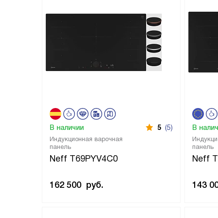
В наличии
5
(5)
В нали
Индукционная варочная
Индукци
панель
панель
Neff T69PYV4C0
Neff 
162 500
руб.
143 0