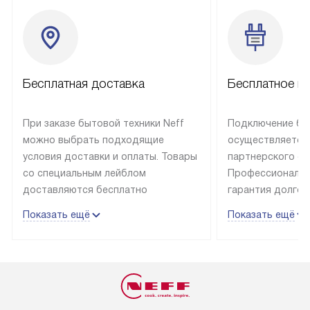
Бесплатная доставка
Бесплатное п
При заказе бытовой техники Neff
Подключение быт
можно выбрать подходящие
осуществляется
условия доставки и оплаты. Товары
партнерского се
со специальным лейблом
Профессиональн
доставляются бесплатно
гарантия долгой
в пределах Москвы и МКАД
эксплуатации те
Показать ещё
Показать ещё
до подъезда, отдельная доставка
и Санкт-Петербу
доставка аксессуаров
со специальным
не предусмотрена. Выезд за МКАД
подключается б
оплачивается дополнительно. Если
мастера за МКА
товар в наличии, он может быть
за дополнительн
отгружен покупателю в течение
Стоимость допо