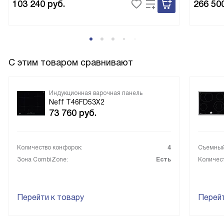
103 240
руб.
266 50
Из минусов я не выделила реальных проблем: привыкла к
сенсорному управлению довольно быстро. Панель
смотрится аккуратно на столешнице и упрощает жизнь на
кухне. Буду рекомендовать знакомым, кто ценит скорость,
чистоту и аккуратный вид техники!
С этим товаром сравнивают
Индукционная варочная панель
Neff T46FD53X2
73 760
руб.
Количество конфорок:
4
Съемный
Зона CombiZone:
Есть
Количес
Перейти к товару
Перейт