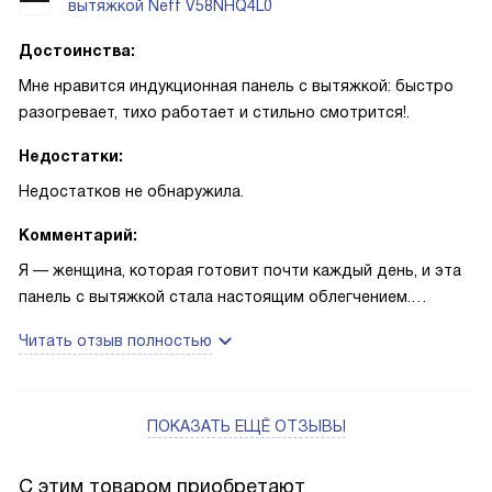
вытяжкой Neff V58NHQ4L0
Достоинства:
Мне нравится индукционная панель с вытяжкой: быстро
разогревает, тихо работает и стильно смотрится!.
Недостатки:
Недостатков не обнаружила.
Комментарий:
Я — женщина, которая готовит почти каждый день, и эта
панель с вытяжкой стала настоящим облегчением.
Понравилось, что плита мгновенно реагирует на нажатие
Читать отзыв полностью
и мощность можно плавно регулировать. Часто жарю на
сильном огне, поэтому функция Booster и PanBoost
выручали не раз: сковородка разогревается моментально,
ПОКАЗАТЬ ЕЩЁ ОТЗЫВЫ
и еда не пригорает. Сенсор жарки с шестью режимами
помог доводить стейки и рыбу до нужной температуры
без догадок — ставлю нужный режим и спокойно
С этим товаром приобретают