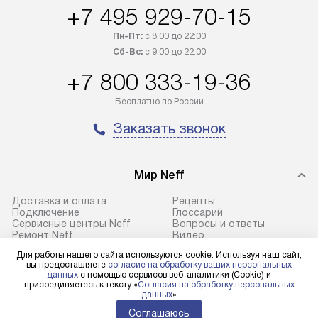
+7 495 929-70-15
трех дней. Доставка в Санкт-
по монтажу опре
Петербург и другие регионы
прайсу. На выпо
Пн-Пт:
с 8:00 до 22:00
осуществляется через
предоставляетс
Сб-Вс:
с 9:00 до 22:00
транспортную компанию. После
материалы пред
+7 800 333-19-36
100% предоплаты мы бесплатно
гарантия в течен
доставляем заказ
Профессиональ
Бесплатно по России
до представительства
и регулярное об
Заказать звонок
транспортной компании в городе
обеспечивают д
Москва. Пожалуйста, уточняйте
и эффективное 
условия доставки у менеджера при
техники, предо
Мир Neff
оформлении заказа.
возможные ошибк
Доставка и оплата
Рецепты
В оговоренный день служба
Готовые коммун
Подключение
Глоссарий
Сервисные центры Neff
Вопросы и ответы
доставки доставит упакованный
предполагают н
Ремонт Neff
Видео
прибор до подъезда. Если
установленной р
Возврат и обмен
Лидеры продаж
Для работы нашего сайта используются cookie. Используя наш сайт,
Помощь
Контакты
требуется переместить прибор
к водопроводу, 
вы предоставляете
согласие на обработку ваших персональных
Статьи
Сайты-партнеры
данных
с помощью сервисов веб-аналитики (Cookie) и
до двери квартиры или до места
точке слива, в з
присоединяетесь к тексту «
Согласия на обработку персональных
данных
»
установки, пожалуйста,
от категории те
Neff в социальных сетях
Соглашаюсь
предварительно уточните это
подключение пр