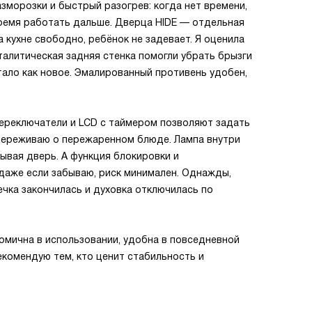
морозки и быстрый разогрев: когда нет времени,
ремя работать дальше. Дверца HIDE — отдельная
а кухне свободно, ребёнок не задевает. Я оценила
аталитическая задняя стенка помогли убрать брызги
тало как новое. Эмалированный противень удобен,
переключатели и LCD с таймером позволяют задать
переживаю о пережаренном блюде. Лампа внутри
рывая дверь. А функция блокировки и
даже если забываю, риск минимален. Однажды,
ечка закончилась и духовка отключилась по
номична в использовании, удобна в повседневной
екомендую тем, кто ценит стабильность и