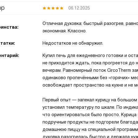
ор
06.12.2025
Отличная духовка: быстрый разогрев, равн
инства:
экономная. Классно.
татки:
Недостатков не обнаружил.
нтарий:
Купил печь для ежедневного готовки и ост
не приходится ждать, пока прогреется до 
вечерам. Равномерный поток CircoTherm за
одинаково пропечёнными без «горячих» ме
освобождает пространство на кухне и не м
Первый опыт — запекал курицу на большом 
установил температуру по шкале. По индик
что ориентироваться было просто. Курица 
подручные продукты не подгорели благода
домашнюю пиццу на специальной программе
духовка разогрелась быстро и держала ну