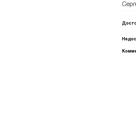
Серг
Досто
Недос
Комме