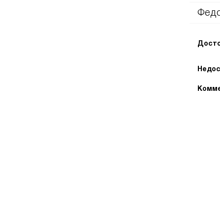
Фед
Досто
Недос
Комме