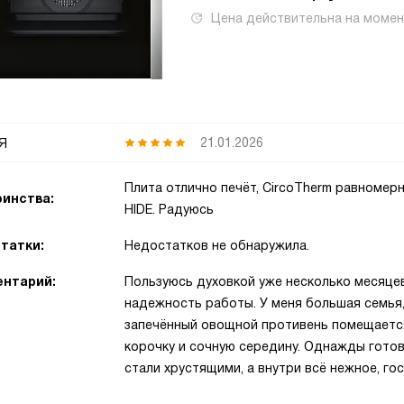
Цена действительна на моме
я
21.01.2026
Плита отлично печёт, CircoTherm равномерн
инства:
HIDE. Радуюсь
татки:
Недостатков не обнаружила.
нтарий:
Пользуюсь духовкой уже несколько месяцев
надежность работы. У меня большая семья
запечённый овощной противень помещается
корочку и сочную середину. Однажды гото
стали хрустящими, а внутри всё нежное, гос