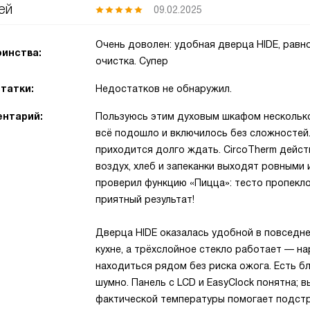
ей
09.02.2025
Очень доволен: удобная дверца HIDE, равн
инства:
очистка. Супер
татки:
Недостатков не обнаружил.
нтарий:
Пользуюсь этим духовым шкафом несколько
всё подошло и включилось без сложностей
приходится долго ждать. CircoTherm дейс
воздух, хлеб и запеканки выходят ровными 
проверил функцию «Пицца»: тесто пропеклос
приятный результат!
Дверца HIDE оказалась удобной в повседне
кухне, а трёхслойное стекло работает — н
находиться рядом без риска ожога. Есть б
шумно. Панель с LCD и EasyClock понятна; 
фактической температуры помогает подстр