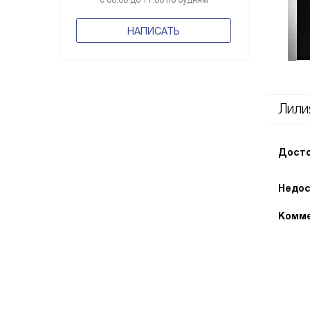
с 08:00 до 17:00 по будням
НАПИСАТЬ
Лили
Досто
Недос
Комме