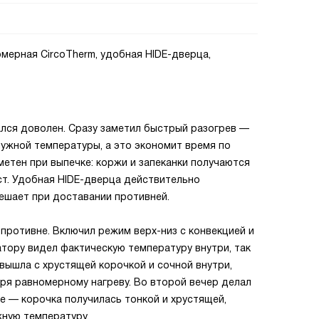
омерная CircoTherm, удобная HIDE-дверца,
ался доволен. Сразу заметил быстрый разогрев —
нужной температуры, а это экономит время по
метен при выпечке: коржи и запеканки получаются
ст. Удобная HIDE-дверца действительно
ешает при доставании противней.
противне. Включил режим верх-низ с конвекцией и
атору видел фактическую температуру внутри, так
вышла с хрустящей корочкой и сочной внутри,
ря равномерному нагреву. Во второй вечер делал
 — корочка получилась тонкой и хрустящей,
жную температуру.