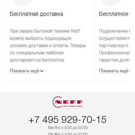
Бесплатная доставка
Бесплатное п
При заказе бытовой техники Neff
Подключение быт
можно выбрать подходящие
осуществляется
условия доставки и оплаты. Товары
партнерского се
со специальным лейблом
Профессиональн
доставляются бесплатно
гарантия долгой
в пределах Москвы и МКАД
эксплуатации те
Показать ещё
Показать ещё
до подъезда, отдельная доставка
и Санкт-Петербу
доставка аксессуаров
со специальным
не предусмотрена. Выезд за МКАД
подключается б
оплачивается дополнительно. Если
мастера за МКА
товар в наличии, он может быть
за дополнительн
отгружен покупателю в течение
Стоимость допо
+7 495 929-70-15
трех дней. Доставка в Санкт-
по монтажу опре
Петербург и другие регионы
прайсу. На выпо
Пн-Пт:
с 8:00 до 22:00
осуществляется через
предоставляетс
Сб-Вс:
с 9:00 до 22:00