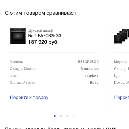
использовании, удобна в повседневной готовке и даёт
предсказуемый результат. Рекомендую тем, кто ценит
С этим товаром сравнивают
стабильность и простоту в уходе!
Духовой шкаф
Neff B57CR25G0
187 920
руб.
Модель:
B57CR25G0
Модель:
Склад в Москве:
В наличии
Склад в 
Цвет:
графит
Цвет:
Большой гриль:
Есть
Большой
Перейти к товару
Перейт