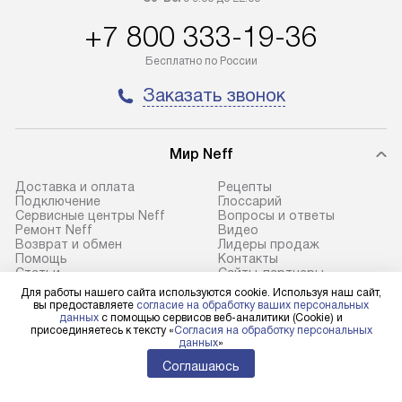
транспортную компанию. После
материалы пред
+7 800 333-19-36
100% предоплаты мы бесплатно
гарантия в течен
доставляем заказ
Профессиональ
Бесплатно по России
до представительства
и регулярное об
Заказать звонок
транспортной компании в городе
обеспечивают д
Москва. Пожалуйста, уточняйте
и эффективное 
условия доставки у менеджера при
техники, предо
Мир Neff
оформлении заказа.
возможные ошибк
Доставка и оплата
Рецепты
В оговоренный день служба
Готовые коммун
Подключение
Глоссарий
Сервисные центры Neff
Вопросы и ответы
доставки доставит упакованный
предполагают н
Ремонт Neff
Видео
прибор до подъезда. Если
установленной р
Возврат и обмен
Лидеры продаж
Помощь
Контакты
требуется переместить прибор
к водопроводу, 
Статьи
Сайты-партнеры
до двери квартиры или до места
точке слива, в з
Для работы нашего сайта используются cookie. Используя наш сайт,
вы предоставляете
согласие на обработку ваших персональных
установки, пожалуйста,
от категории те
данных
с помощью сервисов веб-аналитики (Cookie) и
Neff в социальных сетях
предварительно уточните это
подключение пр
присоединяетесь к тексту «
Согласия на обработку персональных
данных
»
с менеджером. За данную услугу
упаковки и тран
Соглашаюсь
взимается дополнительная плата.
креплений, при 
Важно учесть, что если габариты
и соединение от
Для физических лиц