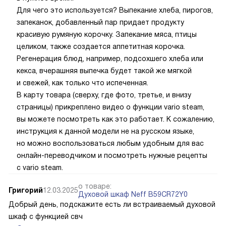
Для чего это используется? Выпекание хлеба, пирогов,
запеканок, добавленный пар придает продукту
красивую румяную корочку. Запекание мяса, птицы
целиком, также создается аппетитная корочка.
Регенерация блюд, например, подсохшего хлеба или
кекса, вчерашняя выпечка будет такой же мягкой
и свежей, как только что испеченная.
В карту товара (сверху, где фото, третье, и внизу
страницы) прикреплено видео о функции vario steam,
вы можете посмотреть как это работает. К сожалению,
инструкция к данной модели не на русском языке,
но можно воспользоваться любым удобным для вас
онлайн-переводчиком и посмотреть нужные рецепты
с vario steam.
о товаре:
Григорий
12.03.2025
Духовой шкаф Neff B59CR72Y0
Добрый день, подскажите есть ли встраиваемый духовой
шкаф с функцией свч