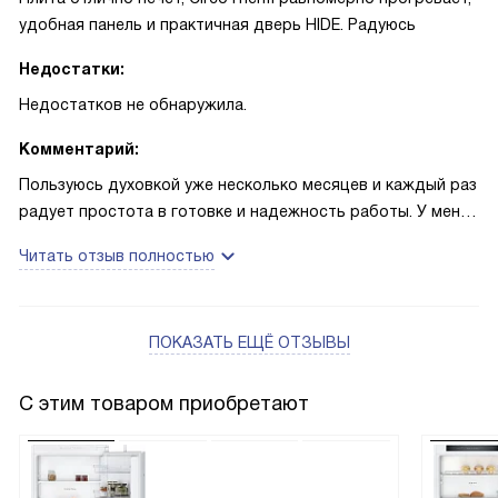
удобная панель и практичная дверь HIDE. Радуюсь
Недостатки:
Недостатков не обнаружила.
Комментарий:
Пользуюсь духовкой уже несколько месяцев и каждый раз
радует простота в готовке и надежность работы. У меня
большая семья, поэтому вместительный объём реально
Читать отзыв полностью
выручает: запечённый овощной противень помещается
без проблем, а CircoTherm даёт равномерную корочку и
сочную середину. Однажды готовила запечённую курицу к
ПОКАЗАТЬ ЕЩЁ ОТЗЫВЫ
дню рождения — края стали хрустящими, а внутри всё
нежное, гости похвалили!
С этим товаром приобретают
Особенно понравилась функция быстрой разморозки и
быстрый разогрев: когда нет времени, можно включить
режим и через короткое время работать дальше. Дверца