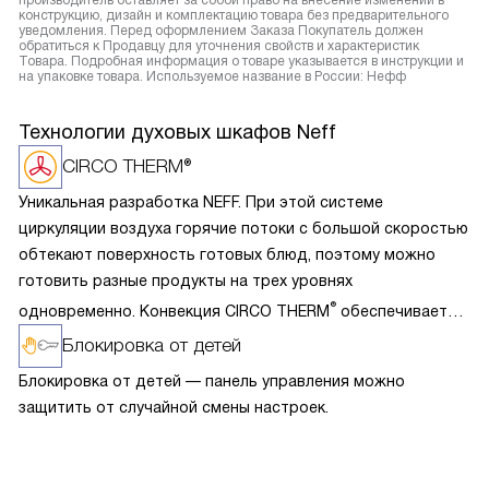
производитель оставляет за собой право на внесение изменений в
конструкцию, дизайн и комплектацию товара без предварительного
уведомления. Перед оформлением Заказа Покупатель должен
обратиться к Продавцу для уточнения свойств и характеристик
Товара. Подробная информация о товаре указывается в инструкции и
на упаковке товара. Используемое название в России: Нефф
Технологии духовых шкафов Neff
CIRCO THERM®
Уникальная разработка NEFF. При этой системе
циркуляции воздуха горячие потоки с большой скоростью
обтекают поверхность готовых блюд, поэтому можно
готовить разные продукты на трех уровнях
®
одновременно. Конвекция CIRCO THERM
обеспечивает
следующий эффект: быстрое запекание пор при
Блокировка от детей
обжаривании и выпекании, сохранение сока, витаминов
Блокировка от детей — панель управления можно
и аромата. Благодаря эффективному использования жара
защитить от случайной смены настроек.
достаточно разогреть духовку на 160-190 градусов, что
значительно уменьшает загрязнение внутренней камеры
жировыми брызгами.