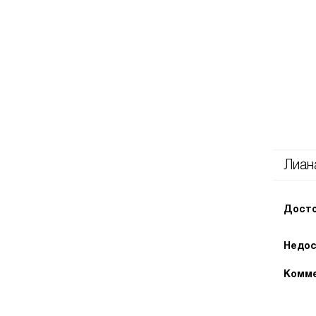
Лиан
Досто
Недос
Комме