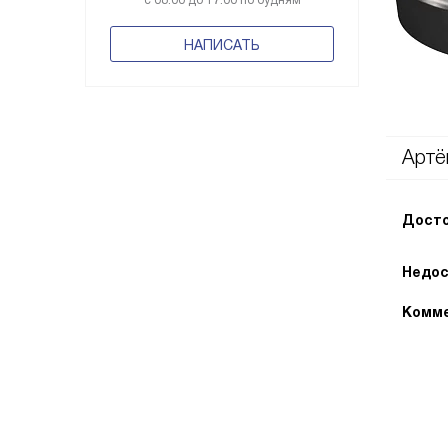
с 08:00 до 17:00 по будням
НАПИСАТЬ
Артё
Досто
Недос
Комме